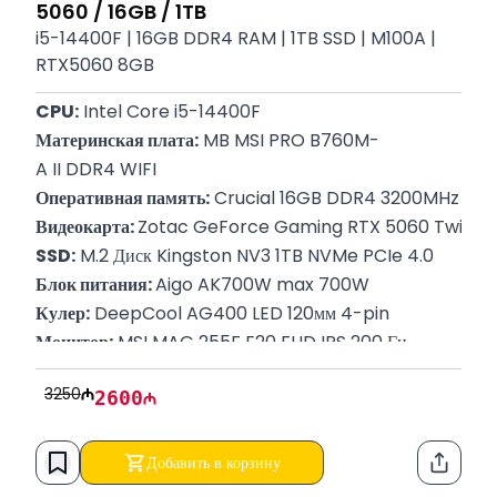
5060 / 16GB / 1TB
i5-14400F | 16GB DDR4 RAM | 1TB SSD | M100A |
RTX5060 8GB
CPU:
 Intel Core i5-14400F
Материнская плата:
 MB MSI PRO B760M-
A II DDR4 WIFI
Оперативная память:
 Crucial 16GB DDR4 3200MHz
Видеокарта: 
Zotac GeForce Gaming RTX 5060 Twin E
SSD:
 M.2 Диск Kingston NV3 1TB NVMe PCIe 4.0
Блок питания: 
Aigo AK700W max 700W
Кулер:
 DeepCool AG400 LED 120мм 4-pin
Монитор:
 MSI MAG 255F E20 FHD IPS 200 Гц
Корпус:
 MSI MAG-FORGE-M100A
3250
2600
Гарантия:
 12 месяцев
Добавить в корзину
Функци