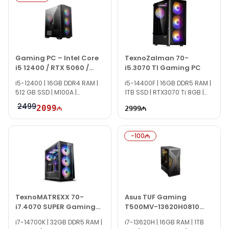
Если вам нужна помощь с выбором, наши специалисты
доступны ежедневно с 10:00 до 19:00.
Мы всегда готовы ответить на все вопросы по модели
Gaming PC – Intel Core i5 14400F / RTX 5060 / 16GB
/ 1TB через онлайн-чат на сайте.
Gaming PC – Intel Core
TexnoZalman 70-
Вне рабочего времени вы можете связаться с нами по email
i5 12400 / RTX 5060 /
i5.3070 TI Gaming PC
или написать на WhatsApp.
16GB / 512GB
i5-12400 | 16GB DDR4 RAM |
i5-14400F | 16GB DDR5 RAM |
Спасибо за интерес к нашей продукции!
512 GB SSD | M100A |
1TB SSD | RTX3070 Ti 8GB |
RTX5060 8GB |
800W | TG2701
2499
2099
2999
-
100
TexnoMATREXX 70-
Asus TUF Gaming
i7.4070 SUPER Gaming
T500MV-13620H0810
PC
90PF05H2-M00X80
i7-14700K | 32GB DDR5 RAM |
i7-13620H | 16GB RAM | 1TB