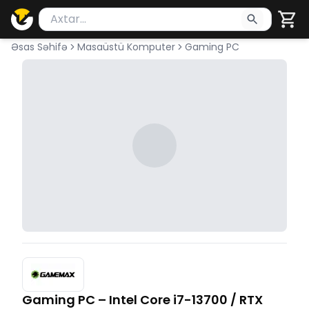
Məhsul axtar
Axtarış üçün ən azı 2 simvol yazın. Göndərmək üçü
Əsas Səhifə
Masaüstü Komputer
Gaming PC
Gaming PC – Intel Core i7-13700 / RTX