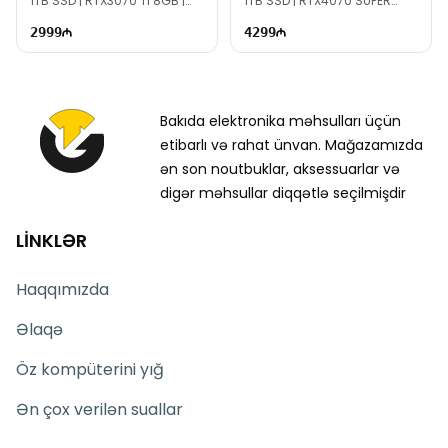
1TB SSD | RTX3070 Ti 8GB |
1TB SSD | RTX4070 SUPER
800W | TG2701
12GB | 1000W | TG1572
2999
4299
Bakıda elektronika məhsulları üçün
etibarlı və rahat ünvan. Mağazamızda
ən son noutbuklar, aksessuarlar və
digər məhsullar diqqətlə seçilmişdir
LİNKLƏR
Haqqımızda
Əlaqə
Öz kompüterini yığ
Ən çox verilən suallar