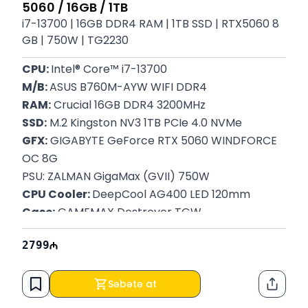
5060 / 16GB / 1TB
i7-13700 | 16GB DDR4 RAM | 1TB SSD | RTX5060 8
GB | 750W | TG2230
CPU: 
Intel® Core™ i7-13700
M/B: 
ASUS B760M-AYW WIFI DDR4
RAM:
 Crucial 16GB DDR4 3200MHz
SSD:
 M.2 Kingston NV3 1TB PCIe 4.0 NVMe
GFX:
 GIGABYTE GeForce RTX 5060 WINDFORCE 
OC 8G
PSU: ZALMAN GigaMax (GVII) 750W
CPU Cooler: 
DeepCool AG400 LED 120mm
Case:
GAMEMAX Destroyer TGW
Zəmanət: 
12 Ay
2799
Səbətə at
Paylaş