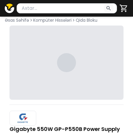
Məhsul axtar
Axtarış üçün ən azı 2 simvol yazın. Göndərmək üçü
Əsas Səhifə
Kompüter Hissələri
Qida Bloku
Gigabyte 550W GP-P550B Power Supply