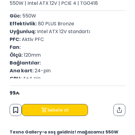
550W | Intel ATX 12V | PCIE 4 | TG0418
Güc:
 550W
Effektivlik:
 80 PLUS Bronze
Uyğunluq:
 Intel ATX 12V standartı
PFC:
 Aktiv PFC
Fan:
Ölçü:
 120mm
Bağlantılar:
Ana kart:
 24-pin
CPU:
 4+4 pin
PCI-e:
 6+2 pin
99
SATA:
 6 ədəd
Molex:
 3 ədəd
Uyğunluq:
Səbətə at
Paylaş
AMD və Intel platformaları ilə uyğun
Zəmanət:
 12 ay
Texno Gallery-ə xoş gəldiniz! mağazamız 550W