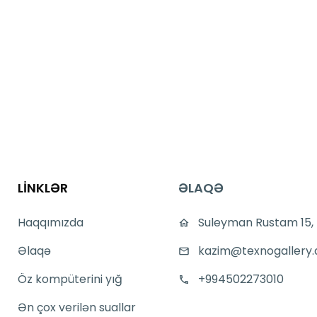
LİNKLƏR
ƏLAQƏ
Haqqımızda
Suleyman Rustam 15,
Əlaqə
kazim@texnogallery.
Öz kompüterini yığ
+994502273010
Ən çox verilən suallar