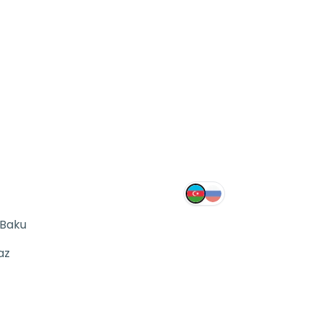
 Baku
az