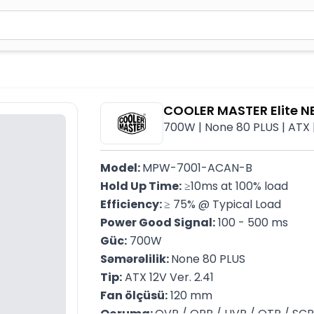
2 simvol yazın. Göndərmək üçün Enter düyməsini basın və y
COOLER MASTER Elite N
700W | None 80 PLUS | ATX
Model: 
MPW-7001-ACAN-B
Hold Up Time:
 ≥10ms at 100% load
Efficiency: 
≥ 75% @ Typical Load
Power Good Signal:
 100 - 500 ms
Güc:
 700W
Səmərəlilik: 
None 80 PLUS
Tip:
 ATX 12V Ver. 2.41
Fan ölçüsü:
 120 mm
Qoruma: 
OVP / OPP / UVP / OTP / SCP 