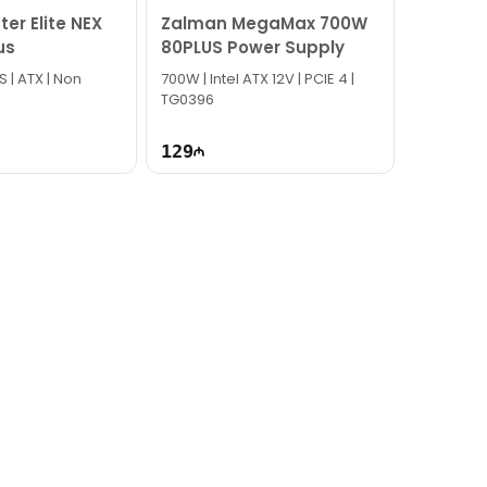
er Elite NEX
Zalman MegaMax 700W
us
80PLUS Power Supply
 | ATX | Non
700W | Intel ATX 12V | PCIE 4 |
TG0396
129