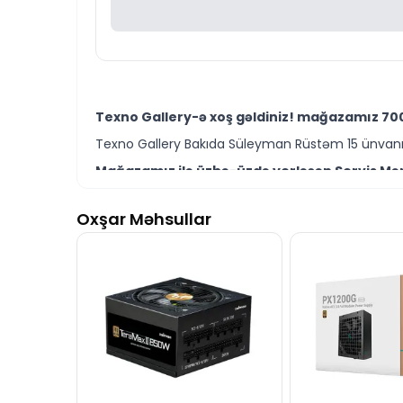
Texno Gallery-ə xoş gəldiniz! mağazamız 700
Texno Gallery Bakıda Süleyman Rüstəm 15 ünvanın
Mağazamız ilə üzbə-üzdə yerləşən Servis Mərk
Texno Gallery Servisdə Bakının ən təcrübəli İT m
Oxşar Məhsullar
COOLER MASTER Elite NEX N700 80+ modelini Ba
Ünvanımız 28 Mall TM-dən 150 metr məsafədə yer
İstər 700W 80 Plus power supply modelləri istə
Seçim etməkdə məsləhətə ehtiyacınız varsa təcrüb
COOLER MASTER Elite NEX N700 80+ modeli ilə 
İş saatlarından kənar vaxtlarda əlaqə qurmaq üç
Bizə maraq göstərdiyiniz üçün təşəkkür ediri