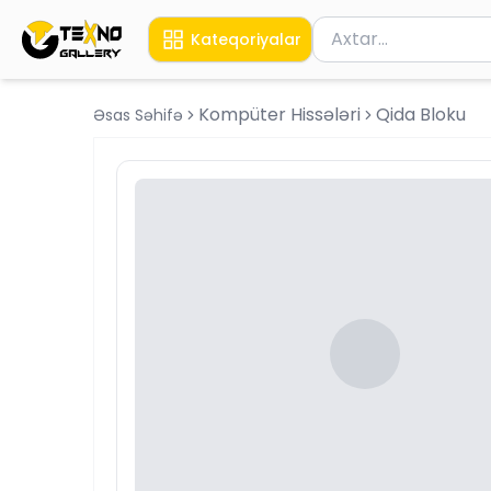
Məhsul axtar
Kateqoriyalar
Axtarış üçün ən azı 
Kompüter Hissələri
Qida Bloku
Əsas Səhifə