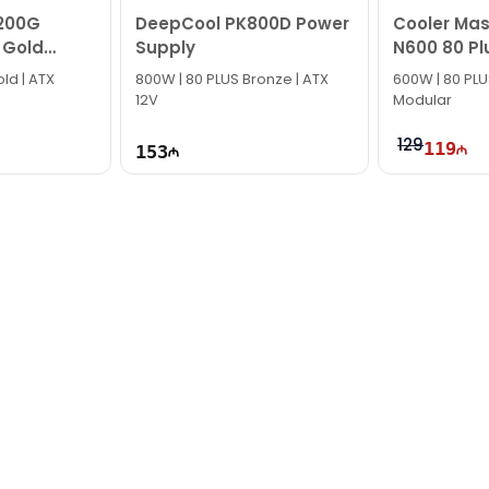
200G
DeepCool PK800D Power
Cooler Mast
 Gold
Supply
N600 80 Pl
ld | ATX
800W | 80 PLUS Bronze | ATX
600W | 80 PLUS
12V
Modular
129
119
153