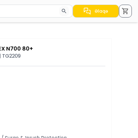
Əlaqə
a nəticələr arasında keçid etmək üçün ox düymələrindən i
EX N700 80+
 | TG2209
/ Surge & Inrush Protection