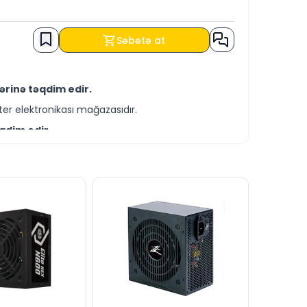
Səbətə at
ərinə təqdim edir.
er elektronikası mağazasıdır.
qdim edir.
-servis xidmətləri təqdim etməkdədir.
i ilə əldə edə bilərsiniz.
sitəsilə bizə yaza bilərsiniz.
cavablandırmağa hər daim hazırıq.
dərə bilərsiniz.