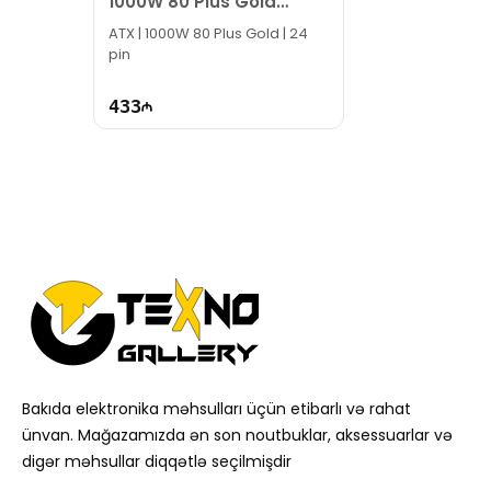
1000W 80 Plus Gold
Power Supply
ATX | 1000W 80 Plus Gold | 24
pin
433
Bakıda elektronika məhsulları üçün etibarlı və rahat
ünvan. Mağazamızda ən son noutbuklar, aksessuarlar və
digər məhsullar diqqətlə seçilmişdir