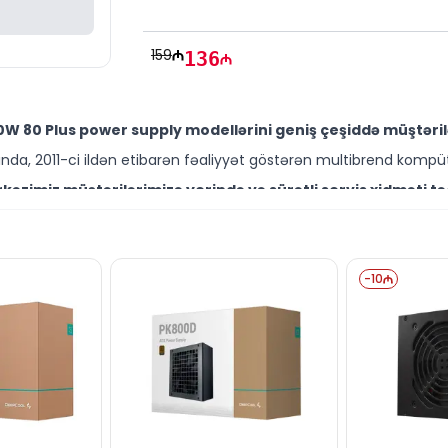
159
136
W 80 Plus power supply modellərini geniş çeşiddə müştəril
da, 2011-ci ildən etibarən fəaliyyət göstərən multibrend kompüt
əzimiz müştərilərimizə yerində və sürətli servis xidməti tə
ütəxəssisləri müştərilərimiz üçün geniş çeşiddə proqram və təmir
kıda sərfəli qiymətə NƏĞD, KÖÇÜRMƏ həmçinin KREDİT şərtlər
ləşir.
-
10
rsə də digər brend məhsullarla bağlı suallarınızı saytımız va
əli mütəxəssislərimiz hər gün 10:00-19:00 saatlarında aktivdir.
bağlı bütün suallarınızı saytımızın canlı dəstək xəttində 
ün email ilə qeydiyyat edə və ya WhatsApp nömrəmizə mesaj gön
k!