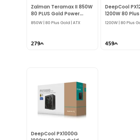
Zalman Teramax II 850W
DeepCool PX1
80 PLUS Gold Power
1200W 80 Plus
Supply
Power Supply
850W | 80 Plus Gold | ATX
1200W | 80 Plus Go
279
459
DeepCool PX1000G