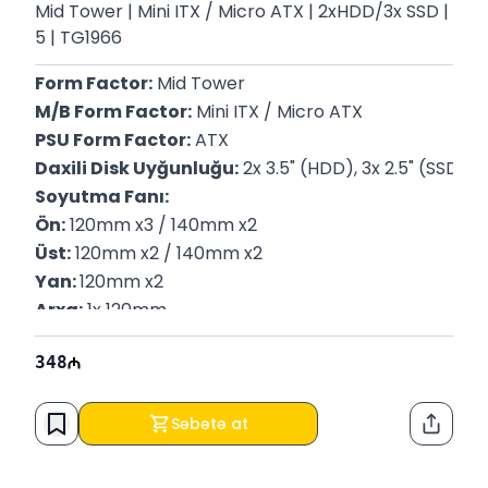
Mid Tower | Mini ITX / Micro ATX | 2xHDD/3x SSD |
5 | TG1966
Form Factor:
 Mid Tower
M/B Form Factor:
 Mini ITX / Micro ATX
PSU Form Factor:
 ATX
Daxili Disk Uyğunluğu:
 2x 3.5" (HDD), 3x 2.5" (SSD)
Soyutma Fanı:
Ön:
 120mm x3 / 140mm x2
Üst:
 120mm x2 / 140mm x2
Yan: 
120mm x2
Arxa:
 1x 120mm
Su Soyutması:
348
Ön:
 Max 360mm
Üst:
 Max 360mm
Yan: 
Max 240mm
Səbətə at
Paylaş
Arxa:
 Max 120mm
Slotlar:
 5