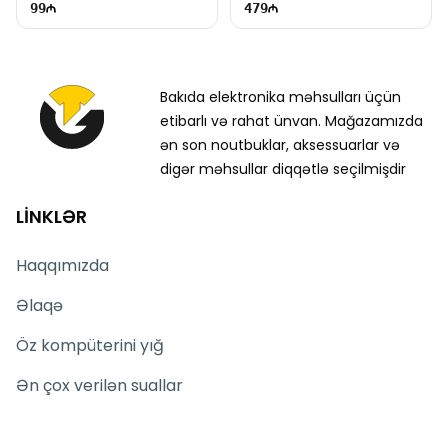
99
479
Bakıda elektronika məhsulları üçün
etibarlı və rahat ünvan. Mağazamızda
ən son noutbuklar, aksessuarlar və
digər məhsullar diqqətlə seçilmişdir
LİNKLƏR
Haqqımızda
Əlaqə
Öz kompüterini yığ
Ən çox verilən suallar