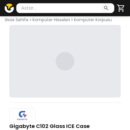
Məhsul axtar
Axtarış üçün ən azı 2 simvol yazın. Göndərmək üçü
Əsas Səhifə
Kompüter Hissələri
Kompüter Korpusu
Gigabyte C102 Glass ICE Case