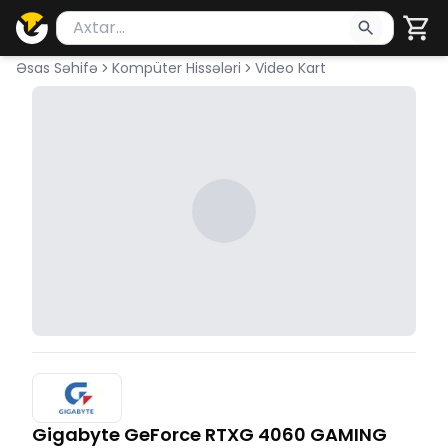
Məhsul axtar
Axtarış üçün ən azı 2 simvol yazın. Göndərmək üçü
Əsas Səhifə
Kompüter Hissələri
Video Kart
Gigabyte GeForce RTXG 4060 GAMING