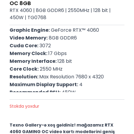
OC 8GB
RTX 4060 | 8GB GDDR6 | 2550MHz | 128 bit |
450W | TG0768
Graphic Engine:
 GeForce RTX™ 4060
Video Memory:
 8GB GDDR6
Cuda Core:
 3072
Memory Clock: 
17 Gbps
Memory Interface: 
128 bit
Core Clock:
 2550 MHz
Resolution: 
Max Resolution 7680 x 4320
Maximum Display Support:
 4
Recommended PSU:
 450W
Power Connectors:
 1x 8-pin
Stokda yoxdur
P/N: 
GV-N4060GAMING OC-8GD
Zəmanət: 
12 Ay
Texno Gallery-ə xoş gəldiniz! mağazamız RTX
4060 GAMING OC video kartı modellərini geniş