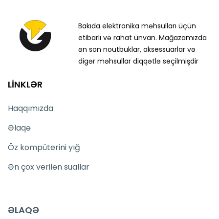
Bakıda elektronika məhsulları üçün
etibarlı və rahat ünvan. Mağazamızda
ən son noutbuklar, aksessuarlar və
digər məhsullar diqqətlə seçilmişdir
LİNKLƏR
Haqqımızda
Əlaqə
Öz kompüterini yığ
Ən çox verilən suallar
ƏLAQƏ