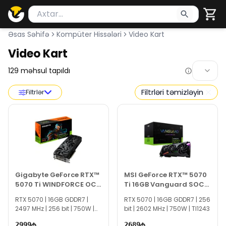
Məhsul axtar
Axtarış üçün ən azı 2 simvol yazın. Göndərmək üçü
Əsas Səhifə
Kompüter Hissələri
Video Kart
Video Kart
129
məhsul tapıldı
Filtrləri təmizləyin
Filtrlər
Gigabyte GeForce RTX™
MSI GeForce RTX™ 5070
5070 Ti WINDFORCE OC
Ti 16GB Vanguard SOC
SFF 16GB
Launch
RTX 5070 | 16GB GDDR7 |
RTX 5070 | 16GB GDDR7 | 256
2497 MHz | 256 bit | 750W |
bit | 2602 MHz | 750W | TI1243
EC0122
2999
2689