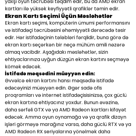
yaxşı oyun təcrübəsi təqdim edir, bu da AMD ekran
kartları ilə yüksək keyfiyyətli qrafiklər təmin edir.
Ekran Kartı Seçimi Üçün Məsləhətlər
Ekran kartı seçimi, kompüterin ümumi performansını
və istifadəçi təcrübəsini əhəmiyyətli dərəcədə təsir
edir. Hər istifadəçinin tələbləri fərqlidir, buna görə də
ekran kartı seçərkən bir neçə mühüm amili nəzərə
almaq vacibdir. Aşağıdakı məsləhətlər, sizin
ehtiyaclarınıza uyğun düzgün ekran kartını seçməyə
kömək edəcək.
İstifadə məqsədini müəyyən edin:
Əvvəlcə ekran kartını hansı məqsədlə istifadə
edəcəyinizi müəyyən edin. Əgər sadə ofis
proqramları və internet istifadəçisisinizsə, çox güclü
ekran kartına ehtiyacınız yoxdur. Bunun əvəzinə,
daha sərfəli GTX və ya AMD Radeon kartları kifayət
edəcək. Amma oyun oynamağa və ya qrafik dizayn
işləri görməyə marağınız varsa, daha güclü RTX və ya
AMD Radeon RX seriyalarına yönəlmək daha