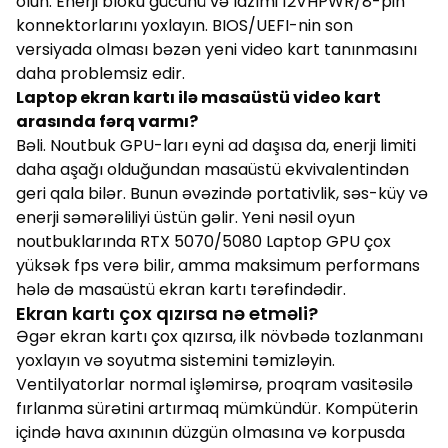
olun. Enerji bloku gücünü və lazımi 12VHPWR/8-pin
konnektorlarını yoxlayın. BIOS/UEFI-nin son
versiyada olması bəzən yeni video kart tanınmasını
daha problemsiz edir.
Laptop ekran kartı ilə masaüstü video kart
arasında fərq varmı?
Bəli. Noutbuk GPU-ları eyni ad daşısa da, enerji limiti
daha aşağı olduğundan masaüstü ekvivalentindən
geri qala bilər. Bunun əvəzində portativlik, səs-küy və
enerji səmərəliliyi üstün gəlir. Yeni nəsil oyun
noutbuklarında RTX 5070/5080 Laptop GPU çox
yüksək fps verə bilir, amma maksimum performans
hələ də masaüstü ekran kartı tərəfindədir.
Ekran kartı çox qızırsa nə etməli?
Əgər ekran kartı çox qızırsa, ilk növbədə tozlanmanı
yoxlayın və soyutma sistemini təmizləyin.
Ventilyatorlar normal işləmirsə, proqram vasitəsilə
fırlanma sürətini artırmaq mümkündür. Kompüterin
içində hava axınının düzgün olmasına və korpusda