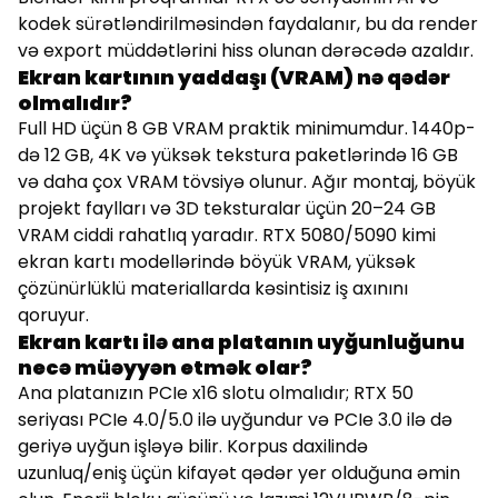
kodek sürətləndirilməsindən faydalanır, bu da render
və export müddətlərini hiss olunan dərəcədə azaldır.
Ekran kartının yaddaşı (VRAM) nə qədər
olmalıdır?
Full HD üçün 8 GB VRAM praktik minimumdur. 1440p-
də 12 GB, 4K və yüksək tekstura paketlərində 16 GB
və daha çox VRAM tövsiyə olunur. Ağır montaj, böyük
projekt faylları və 3D teksturalar üçün 20–24 GB
VRAM ciddi rahatlıq yaradır. RTX 5080/5090 kimi
ekran kartı modellərində böyük VRAM, yüksək
çözünürlüklü materiallarda kəsintisiz iş axınını
qoruyur.
Ekran kartı ilə ana platanın uyğunluğunu
necə müəyyən etmək olar?
Ana platanızın PCIe x16 slotu olmalıdır; RTX 50
seriyası PCIe 4.0/5.0 ilə uyğundur və PCIe 3.0 ilə də
geriyə uyğun işləyə bilir. Korpus daxilində
uzunluq/eniş üçün kifayət qədər yer olduğuna əmin