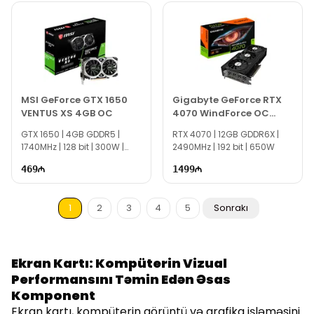
MSI GeForce GTX 1650
Gigabyte GeForce RTX
VENTUS XS 4GB OC
4070 WindForce OC
12GB
GTX 1650 | 4GB GDDR5 |
RTX 4070 | 12GB GDDR6X |
1740MHz | 128 bit | 300W |
2490MHz | 192 bit | 650W
TI1216
469
1499
1
2
3
4
5
Sonrakı
Ekran Kartı: Kompüterin Vizual
Performansını Təmin Edən Əsas
Komponent
Ekran kartı, kompüterin görüntü və qrafika işləməsini