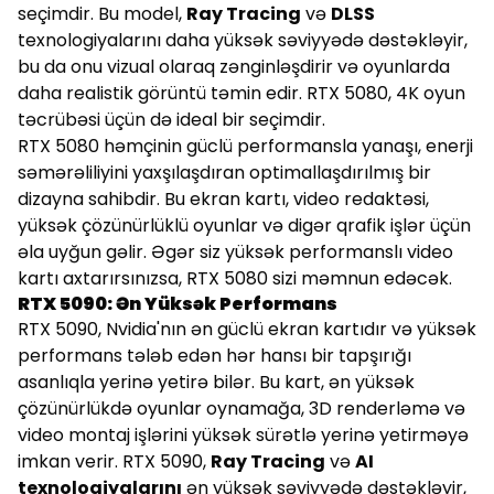
seçimdir. Bu model,
Ray Tracing
və
DLSS
texnologiyalarını daha yüksək səviyyədə dəstəkləyir,
bu da onu vizual olaraq zənginləşdirir və oyunlarda
daha realistik görüntü təmin edir. RTX 5080, 4K oyun
təcrübəsi üçün də ideal bir seçimdir.
RTX 5080 həmçinin güclü performansla yanaşı, enerji
səmərəliliyini yaxşılaşdıran optimallaşdırılmış bir
dizayna sahibdir. Bu ekran kartı, video redaktəsi,
yüksək çözünürlüklü oyunlar və digər qrafik işlər üçün
əla uyğun gəlir. Əgər siz yüksək performanslı video
kartı axtarırsınızsa, RTX 5080 sizi məmnun edəcək.
RTX 5090: Ən Yüksək Performans
RTX 5090, Nvidia'nın ən güclü ekran kartıdır və yüksək
performans tələb edən hər hansı bir tapşırığı
asanlıqla yerinə yetirə bilər. Bu kart, ən yüksək
çözünürlükdə oyunlar oynamağa, 3D renderləmə və
video montaj işlərini yüksək sürətlə yerinə yetirməyə
imkan verir. RTX 5090,
Ray Tracing
və
AI
texnologiyalarını
ən yüksək səviyyədə dəstəkləyir,