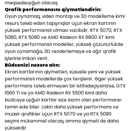
məqsədəuyğun olacaq.
Qrafik performansını qiymətləndirin:
Oyun oynamaq, video montajı və 3D modelləmə kimi
resurs tələb edən tapşırıqlar üçün ekran kartının
yüksək performanslı olması vacibdir. RTX 5070, RTX
5080, RTX 5090 və AMD Radeon RX 6800 XT kimi
yüksək performanslı modellər, yüksək çözünürlükdə
oyun oynamağa, 3D renderləməyə və ağır qrafik
işlərinə imkan verir.
Büdcənizi nəzərə alın:
Ekran kartlarının qiymətləri, xüsusilə yeni və yüksək
performanslı modellərdə çox fərqlənir. Əgər yüksək
performans tələb etməyən bir istifadəçiysinizsə, GTX
1660 Ti və ya AMD Radeon RX 5500 kimi daha
büdcəyə uyğun kartlar sizə lazım olan performansı
təmin edə bilər. Lakin daha yüksək performans və
müasir qrafiklər üçün RTX 5070 və ya RTX 5090
seçimi mükəmməl olacaq, amma qiyməti də daha
yüksəkdir.