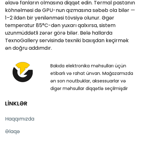
əlavə fanların olmasına diqqət edin. Termal pastanın
köhnəlməsi də GPU-nun qızmasına səbəb ola bilər —
1–2 ildən bir yenilənməsi tövsiyə olunur. Əgər
temperatur 85°C-dən yuxarı qalxırsa, sistem
uzunmüddətli zərər görə bilər. Belə hallarda
TexnoGallery servisində texniki baxışdan keçirmək
ən doğru addımdır.
Bakıda elektronika məhsulları üçün
etibarlı və rahat ünvan. Mağazamızda
ən son noutbuklar, aksessuarlar və
digər məhsullar diqqətlə seçilmişdir
LİNKLƏR
Haqqımızda
Əlaqə