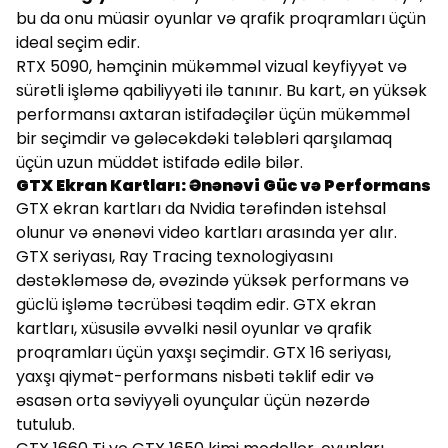
bu da onu müasir oyunlar və qrafik proqramları üçün
ideal seçim edir.
RTX 5090, həmçinin mükəmməl vizual keyfiyyət və
sürətli işləmə qabiliyyəti ilə tanınır. Bu kart, ən yüksək
performansı axtaran istifadəçilər üçün mükəmməl
bir seçimdir və gələcəkdəki tələbləri qarşılamaq
üçün uzun müddət istifadə edilə bilər.
GTX Ekran Kartları: Ənənəvi Güc və Performans
GTX ekran kartları da Nvidia tərəfindən istehsal
olunur və ənənəvi video kartları arasında yer alır.
GTX seriyası, Ray Tracing texnologiyasını
dəstəkləməsə də, əvəzində yüksək performans və
güclü işləmə təcrübəsi təqdim edir. GTX ekran
kartları, xüsusilə əvvəlki nəsil oyunlar və qrafik
proqramları üçün yaxşı seçimdir. GTX 16 seriyası,
yaxşı qiymət-performans nisbəti təklif edir və
əsasən orta səviyyəli oyunçular üçün nəzərdə
tutulub.