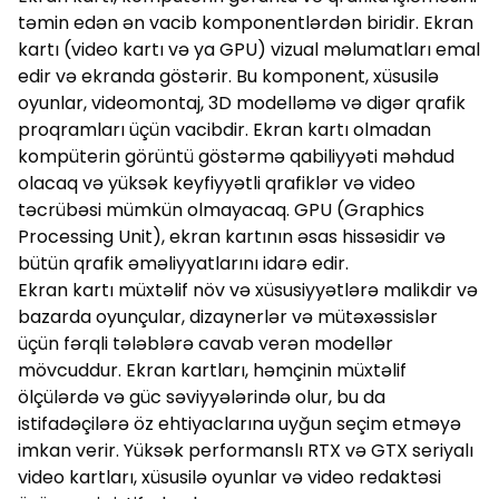
təmin edən ən vacib komponentlərdən biridir. Ekran
kartı (video kartı və ya GPU) vizual məlumatları emal
edir və ekranda göstərir. Bu komponent, xüsusilə
oyunlar, videomontaj, 3D modelləmə və digər qrafik
proqramları üçün vacibdir. Ekran kartı olmadan
kompüterin görüntü göstərmə qabiliyyəti məhdud
olacaq və yüksək keyfiyyətli qrafiklər və video
təcrübəsi mümkün olmayacaq. GPU (Graphics
Processing Unit), ekran kartının əsas hissəsidir və
bütün qrafik əməliyyatlarını idarə edir.
Ekran kartı müxtəlif növ və xüsusiyyətlərə malikdir və
bazarda oyunçular, dizaynerlər və mütəxəssislər
üçün fərqli tələblərə cavab verən modellər
mövcuddur. Ekran kartları, həmçinin müxtəlif
ölçülərdə və güc səviyyələrində olur, bu da
istifadəçilərə öz ehtiyaclarına uyğun seçim etməyə
imkan verir. Yüksək performanslı RTX və GTX seriyalı
video kartları, xüsusilə oyunlar və video redaktəsi