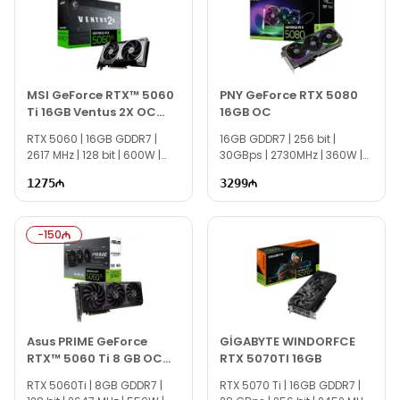
MSI GeForce RTX™ 5060
PNY GeForce RTX 5080
Ti 16GB Ventus 2X OC
16GB OC
Plus
RTX 5060 | 16GB GDDR7 |
16GB GDDR7 | 256 bit |
2617 MHz | 128 bit | 600W |
30GBps | 2730MHz | 360W |
TI1204
TG1456
1275
3299
-
150
Asus PRIME GeForce
GİGABYTE WINDORFCE
RTX™ 5060 Ti 8 GB OC
RTX 5070TI 16GB
90YV0MP0-M0NA00
RTX 5060Ti | 8GB GDDR7 |
RTX 5070 Ti | 16GB GDDR7 |