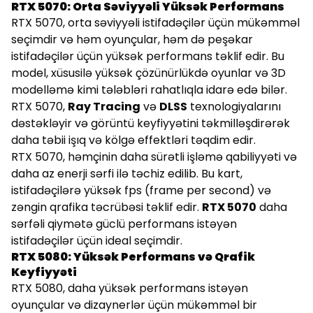
RTX 5070: Orta Səviyyəli Yüksək Performans
RTX 5070, orta səviyyəli istifadəçilər üçün mükəmməl
seçimdir və həm oyunçular, həm də peşəkar
istifadəçilər üçün yüksək performans təklif edir. Bu
model, xüsusilə yüksək çözünürlükdə oyunlar və 3D
modelləmə kimi tələbləri rahatlıqla idarə edə bilər.
RTX 5070,
Ray Tracing
və
DLSS
texnologiyalarını
dəstəkləyir və görüntü keyfiyyətini təkmilləşdirərək
daha təbii işıq və kölgə effektləri təqdim edir.
RTX 5070, həmçinin daha sürətli işləmə qabiliyyəti və
daha az enerji sərfi ilə təchiz edilib. Bu kart,
istifadəçilərə yüksək fps (frame per second) və
zəngin qrafika təcrübəsi təklif edir.
RTX 5070
daha
sərfəli qiymətə güclü performans istəyən
istifadəçilər üçün ideal seçimdir.
RTX 5080: Yüksək Performans və Qrafik
Keyfiyyəti
RTX 5080, daha yüksək performans istəyən
oyunçular və dizaynerlər üçün mükəmməl bir