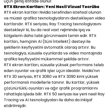
üçün geniş istifadə olunur.
RTX Ekran Kartları: Yeni Nəsil Vizual Təcrübə
RTX ekran kartları Nvidia tərəfindən istehsal olunan
və müasir qrafika texnologiyalarını dəstəkləyən video
kartlarıdır. RTX seriyası, Ray Tracing texnologiyasını
dəstəkləyir ki, bu da real vaxt rejimində işıq və
kölgələrin daha təbii görünməsini təmin edir. RTX
kartları, həmçinin AI (Süni İntellekt) dəstəyi ilə
şəkillərin keyfiyyətini avtomatik olaraq artırır. Bu
texnologiya, xüsusilə oyunlarda və video montajında
qrafika keyfiyyətini mükəmməl şəkildə artırır.
RTX ekran kartları, xüsusilə yüksək performans tələb
edən oyunlar və qrafik işlər üçün idealdır. Nvidia'nın
RTX 30 seriyası, RTX 3080 və RTX 3090 kimi yüksək
performanslı modellərlə tanınır. Bu kartlar, yüksək
çözünürlüklü oyunları və ağır qrafik proqramlarını
rahatlıqla işlədə bilir. RTX 50 seriyası isə yeni nəsil Ray
Tracing və AI texnologiyaları ilə daha da inkişaf
etdirilmişdir.