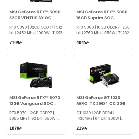
MSI GeForce RTX™ 5090
MSI GeForce RTX™ 5080
32GB VENTUS 3X OC
16GB Suprim SOC
RTX 5090 | 32GB GDDR7 | 512
RTX 5080 | 16GB GDDR7 | 256
bit | 2452 MHz | 1000W | TI1213
bit | 2760 MHz | 850W | TI1232
7199
4045
MSI GeForce RTX™ 5070
MSI GeForce GT 1030
12GB Vanguard SOC
AERO ITX 2GD4 OC 2GB
Launch
RTX 5070 | 12GB GDDR7 |
GT 1030 | 2GB DDR4 |
2655 MHz | 192 bit | 650W |
1430MHz | 64 bit | 300W |
TI1202
TI2108
1879
219