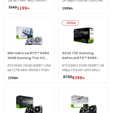
128 bit | 2647 MHz | 550W |
28 GBps | 256 bit | 2452 MHz
TI2147
| 750W | TI2110
1349
1199
1999
-
400
MSI GeForce RTX™ 5080
ASUS TUF Gaming
16GB Gaming Trio OC
GeForce RTX™ 5090
White
32GB (512-bit) GDDR7
RTX 5080 | 16GB GDDR7 | 256
RTX 5090 | 32GB GDDR7 | 28
OC Edition
bit | 2715 MHz | 850W | TI1251
GBps | 512 bit | 2610 MHz |
1000W |
8799
8399
3799