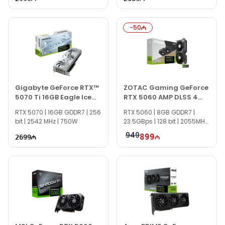
-
50
Gigabyte GeForce RTX™
ZOTAC Gaming GeForce
5070 Ti 16GB Eagle Ice
RTX 5060 AMP DLSS 4
SFF OC
8GB
RTX 5070 | 16GB GDDR7 | 256
RTX 5060 | 8GB GDDR7 |
bit | 2542 MHz | 750W
23.5GBps | 128 bit | 2055MHz
| 600W | TG1525
949
899
2699