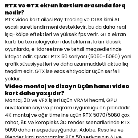
RTX və GTX ekran kartları arasında fərq
nədir?
RTX video kart ailəsi Ray Tracing və DLSS kimi AI
əsaslı sürətləndirməni dəstəkləyir, bu da daha real
işıq-kölgə effektləri və yüksək fps verir. GTX ekran
kartı bu texnologiyaları dəstəkləmir, lakin klassik
oyunlarda, e-idarəetmə və təhsil məqsədlərində
kifayət edir. Qısası: RTX 50 seriyası (5050–5090) yeni
qrafik xüsusiyyətləri və daha uzunmüddətli aktuallıq
təqdim edir, GTX isə əsas ehtiyaclar üçün sərfəli
yoldur.
Video montaj və dizayn üçün hansı video
kart daha yaxşıdır?
Montaj, 3D və VFX işləri üçün VRAM həcmi, GPU
nüvələrinin sayı və proqram uyğunluğu ön plandadır.
4K montaj və ağır timeline üçün RTX 5070/5080 çox
rahat, 8K və kompleks 3D render ssenarilərində RTX
5090 daha məqsədəuyğundur. Adobe, Resolve və
Blender kimi proqramlar RTX 50 seriyasının AI və