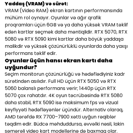
Yaddaş (VRAM) və sürət:
VRAM (Video RAM) ekran kartının performansında
mühüm rol oynayır. Oyunlar və ağır qrafik
proqramları üçün 6GB və ya daha yüksək VRAM təklif
edən kartlar seçmək daha məntiqlidir. RTX 5070, RTX
5080 və RTX 5090 kimi kartlar daha böyük yaddaşa
malikdir və yüksək çözünürlüklü oyunlarda daha yaxşı
performans təklif edir.
Oyunlar üçün hansı ekran kartı daha
uyğundur?
Seçim monitorun çözünürlüğü və hədəflədiyiniz kadr
sürətindən asılıdır. Full HD üçün RTX 5050 və RTX
5060 balanslı performans verir; 1440p üçün RTX
5070 çox rahatdır. 4K oyun təcrübəsində RTX 5080
daha stabil, RTX 5090 isə maksimum fps və vizual
keyfiyyəti hədəfləyənlər üçündür. Alternativ olaraq,
AMD tərəfdə RX 7700–7900 xətti uyğun rəqiblər
təqdim edir. Büdcə məhduddursa, əvvəlki nəsil, lakin
səmərəli video kart modellərinə də baxmaq olar.