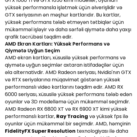
GTX 1660 Ti və GTX 1650 kimi modellər, oyunları
yüksək performansla işlətmək üçün əlverişlidir və
GTX seriyasının ən məşhur kartlarıdır. Bu kartlar,
yüksək performans tələb etməyən tətbiqlər üçün
mükəmməl işləyir və daha sərfəli qiymətə daha yaxşı
qrafik təcrübəsi təqdim edir.
AMD Ekran Kartları: Yüksək Performans və
Qiymətə Uyğun Seçim
AMD ekran kartları, xüsusilə yüksək performans və
qiymətə uyğun seçimlər axtaran istifadəçilər üçün
əla alternativdir. AMD Radeon seriyası, Nvidia'nın GTX
və RTX seriyalarına müqavimət göstərən yüksək
performanslı video kartlarını təqdim edir. AMD RX
6000 seriyası, xüsusilə yüksək performans tələb edən
oyunlar və 3D modelləmə üçün mükəmməl seçimdir.
AMD Radeon RX 6800 XT və RX 6900 XT kimi yüksək
performanslı kartlar,
Ray Tracing
və yüksək fps ilə
oyunlar üçün mükəmməl bir seçimdir. AMD, həmçinin
FidelityFX Super Resolution
texnologiyası ilə daha