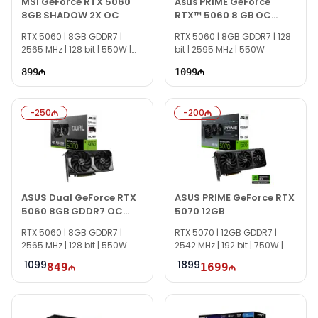
MSI GeForce RTX 5060
Asus PRIME GeForce
8GB SHADOW 2X OC
RTX™ 5060 8 GB OC
90YV0N10-M0NA00
RTX 5060 | 8GB GDDR7 |
RTX 5060 | 8GB GDDR7 | 128
2565 MHz | 128 bit | 550W |
bit | 2595 MHz | 550W
EC0692
899
1099
-
250
-
200
ASUS Dual GeForce RTX
ASUS PRIME GeForce RTX
5060 8GB GDDR7 OC
5070 12GB
Edition
RTX 5060 | 8GB GDDR7 |
RTX 5070 | 12GB GDDR7 |
2565 MHz | 128 bit | 550W
2542 MHz | 192 bit | 750W |
CI0774
1099
1899
849
1699