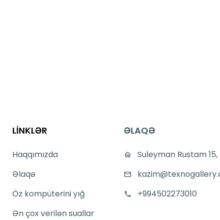
LİNKLƏR
ƏLAQƏ
Haqqımızda
Suleyman Rustam 15,
Əlaqə
kazim@texnogallery.
Öz kompüterini yığ
+994502273010
Ən çox verilən suallar