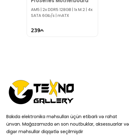
ProSeries Motherboard
AM5 | 2x DDR5 128GB | 1x M.2 | 4x
SATA 6Gb/s | mATX
239
Bakıda elektronika məhsulları üçün etibarlı və rahat
ünvan. Mağazamızda ən son noutbuklar, aksessuarlar və
digər məhsullar diqqətlə seçilmişdir