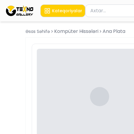
Məhsul axtar
Kateqoriyalar
Axtarış üçün ən azı 
Kompüter Hissələri
Ana Plata
Əsas Səhifə