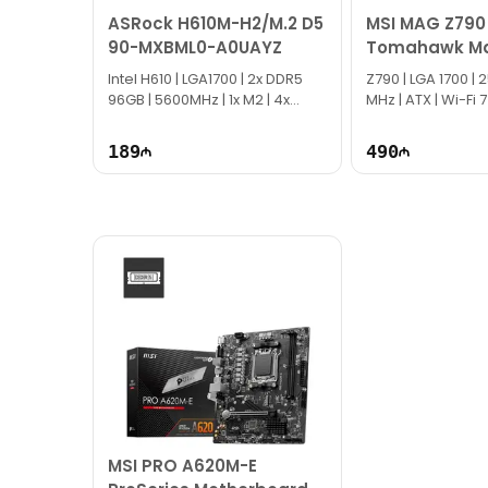
ASRock H610M-H2/M.2 D5
MSI MAG Z790
90-MXBML0-A0UAYZ
Tomahawk Ma
DDR5 Mother
Intel H610 | LGA1700 | 2x DDR5
Z790 | LGA 1700​ |
96GB | 5600MHz | 1x M2 | 4x
MHz | ATX | Wi-Fi 7
SATA | Micro ATX
189
490
MSI PRO A620M-E