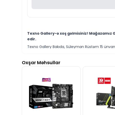
Texno Gallery-ə xoş gəlmisiniz! Mağazamız G
edir.
Texno Gallery Bakıda, Süleyman Rüstəm 15 ünvanın
Mağazamızın qarşısında yerləşən Servis Mərkə
Oxşar Məhsullar
Texno Gallery Servisdə Bakının təcrübəli İT mütəxə
Gigabyte X870 Eagle WiFi 7 AM5 modelini Bakı
Ünvanımız 28 Mall Ticarət Mərkəzindən 150 metr 
İstər Gigabyte Eagle seriyası ana plataları,
vasitəsilə bizə ünvanlaya bilərsiniz.
Seçim etməkdə dəstəyə ehtiyacınız varsa, təcrübə
Gigabyte X870 Eagle WiFi 7 AM5 anakart model