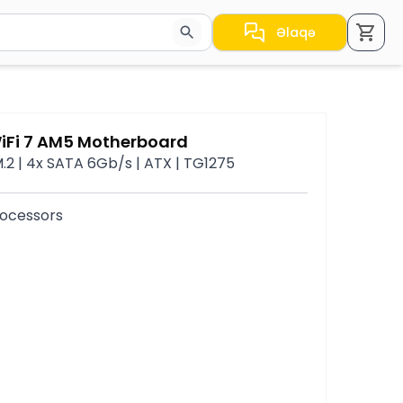
Əlaqə
a nəticələr arasında keçid etmək üçün ox düymələrindən i
iFi 7 AM5 Motherboard
.2 | 4x SATA 6Gb/s | ATX | TG1275
ocessors