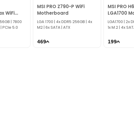
MSI PRO Z790-P WiFi
MSI PRO H
x WiFi
Motherboard
LGA1700 M
board
 256GB | 7800
LGA 1700​ | 4x DDR5 256GB | 4x
LGA1700 | 2x 
 | PCIe 5.0
M2 | 6x SATA | ATX
1x M.2 | 4x S
469
199