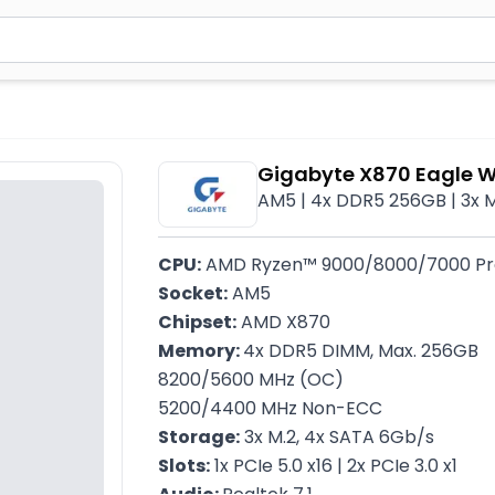
2 simvol yazın. Göndərmək üçün Enter düyməsini basın və y
Gigabyte X870 Eagle W
AM5 | 4x DDR5 256GB | 3x M
CPU:
 AMD Ryzen™ 9000/8000/7000 Pr
Socket:
 AM5
Chipset:
 AMD X870
Memory: 
4x DDR5 DIMM, Max. 256GB
8200/5600 MHz (OC)
5200/4400 MHz Non-ECC
Storage:
 3x M.2, 4x SATA 6Gb/s
Slots:
 1x PCIe 5.0 x16 | 2x PCIe 3.0 x1
Audio: 
Realtek 7.1