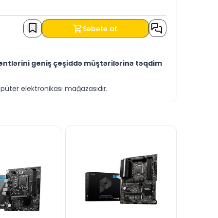
Səbətə at
ntlərini geniş çeşiddə müştərilərinə təqdim
püter elektronikası mağazasıdır.
qdim edir.
rirlər.
i ilə əldə edə bilərsiniz.
ntləri ilə bağlı suallarınızı saytımız
nizdədir.
silə cavablandırmağa hər zaman hazırıq.