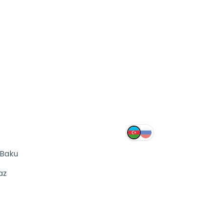
 Baku
az