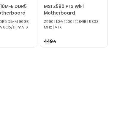
610M-E DDR5
MSI Z590 Pro WiFi
otherboard
Motherboard
DDR5 DIMM 96GB |
Z590 | LGA 1200​ | 128GB | 5333
ATA 6Gb/s | mATX
MHz | ATX
449