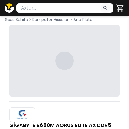
Məhsul axtar
Axtarış üçün ən azı 2 simvol yazın. Göndərmək üçü
Əsas Səhifə
Kompüter Hissələri
Ana Plata
GİGABYTE B650M AORUS ELITE AX DDR5