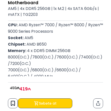
Motherboard
AM5 | 4x DDR5 256GB | 1x M.2 | 4x SATA 6Gb/s |
mATX | TG2203
CPU:
 AMD Ryzen™ 7000 / Ryzen™ 8000 / Ryzen™ 
9000 Series Processors
Socket:
 AM5
Chipset:
 AMD B650
Memory: 
4 x DDR5 DIMM 256GB
8000(O.C.) /7800(O.C.) /7600(O.C.) /7400(O.C.) 
/7200(O.C.)
7000(O.C.) /6800(O.C.) /6600(O.C.) / 
6400(O.C.) / 4000 MHz
Storage:
 1x M.2, 4x SATA 6Gb/s
459
419
Slots:
 1x PCIe x16 | 1x PCIe 3.0 x1 | 1x PCIe 4.0 x16
Bios: 
1 x 256 Mbit flash
Form Factor:
 mATX | 24.4cm x 24.4cm
Səbətə at
Paylaş
Zəmanət:
 12 Ay