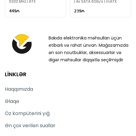
5333 MHz | ATX
| 4x SATA 6Gb/s | mATX
449
239
Bakıda elektronika məhsulları üçün
etibarlı və rahat ünvan. Mağazamızda
ən son noutbuklar, aksessuarlar və
digər məhsullar diqqətlə seçilmişdir
LİNKLƏR
Haqqımızda
Əlaqə
Öz kompüterini yığ
Ən çox verilən suallar