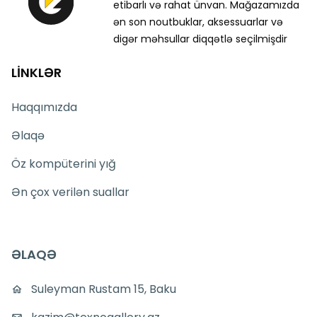
etibarlı və rahat ünvan. Mağazamızda
ən son noutbuklar, aksessuarlar və
digər məhsullar diqqətlə seçilmişdir
LİNKLƏR
Haqqımızda
Əlaqə
Öz kompüterini yığ
Ən çox verilən suallar
ƏLAQƏ
Suleyman Rustam 15, Baku