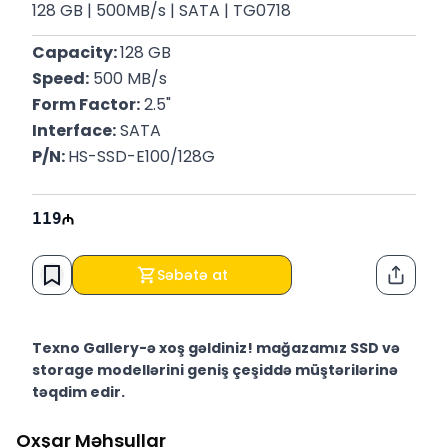
128 GB | 500MB/s | SATA | TG0718
Capacity: 
128 GB
Speed:
 500 MB/s 
Form Factor:
 2.5"
Interface:
 SATA
P/N: 
HS-SSD-E100/128G
119
Səbətə at
Paylaş
Texno Gallery-ə xoş gəldiniz! mağazamız SSD və
storage modellərini geniş çeşiddə müştərilərinə
təqdim edir.
Texno Gallery Bakıda Süleyman Rüstəm 15 ünvanında,
Oxşar Məhsullar
2011-ci ildən etibarən fəaliyyət göstərən multibrend