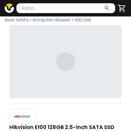
Məhsul axtar
Axtarış üçün ən azı 2 simvol yazın. Göndərmək üçü
Əsas Səhifə
Kompüter Hissələri
SSD Disk
Hikvision E100 128GB 2.5-inch SATA SSD