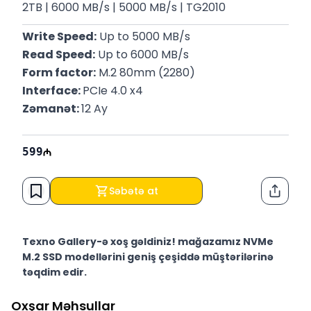
2TB | 6000 MB/s | 5000 MB/s | TG2010
Write Speed:
 Up to 5000 MB/s
Read Speed:
 Up to 6000 MB/s
Form factor:
 M.2 80mm (2280)
Interface: 
PCIe 4.0 x4
Zəmanət: 
12 Ay
599
Səbətə at
Paylaş
Texno Gallery-ə xoş gəldiniz! mağazamız NVMe
M.2 SSD modellərini geniş çeşiddə müştərilərinə
təqdim edir.
Texno Gallery Bakıda Süleyman Rüstəm 15 ünvanında,
Oxşar Məhsullar
2011-ci ildən etibarən fəaliyyət göstərən multibrend