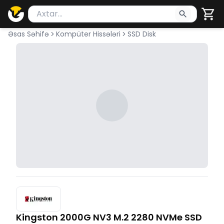
Məhsul axtar
Axtarış üçün ən azı 2 simvol yazın. Göndərmək üçü
Əsas Səhifə
Kompüter Hissələri
SSD Disk
Kingston 2000G NV3 M.2 2280 NVMe SSD