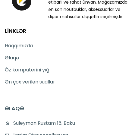
etibarlı və rahat ünvan. Mağazamızda
ən son noutbuklar, aksessuarlar və
digər məhsullar diqqətlə seçilmişdir
LİNKLƏR
Haqqımızda
Əlaqə
Öz kompüterini yığ
Ən çox verilən suallar
ƏLAQƏ
Suleyman Rustam 15, Baku