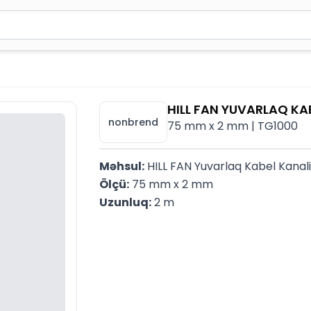
2 simvol yazın. Göndərmək üçün Enter düyməsini basın və y
HILL FAN YUVARLAQ KAB
nonbrend
75 mm x 2 mm | TG1000
Məhsul:
 HILL FAN Yuvarlaq Kabel Kanali
Ölçü:
 75 mm x 2 mm
Uzunluq:
 2 m