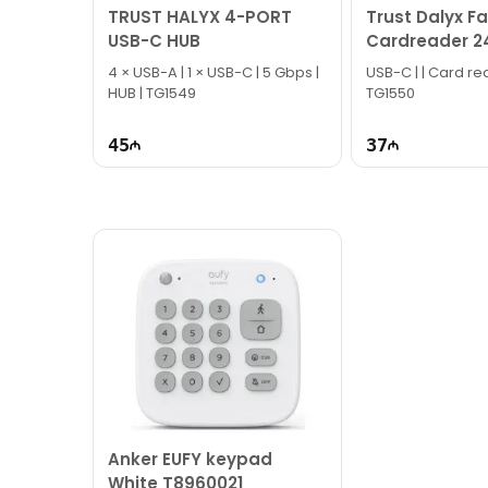
TRUST HALYX 4-PORT
Trust Dalyx F
USB-C HUB
Cardreader 2
4 × USB-A | 1 × USB-C | 5 Gbps |
USB-C | | Card reader | HUB |
HUB | TG1549
TG1550
45
37
Anker EUFY keypad
White T8960021