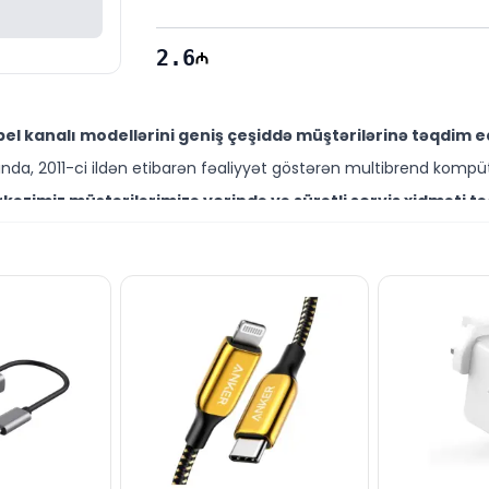
2.6
l kanalı modellərini geniş çeşiddə müştərilərinə təqdim ed
da, 2011-ci ildən etibarən fəaliyyət göstərən multibrend kompüt
əzimiz müştərilərimizə yerində və sürətli servis xidməti tə
ütəxəssisləri müştərilərimiz üçün geniş çeşiddə proqram və təmir
elini Bakıda sərfəli qiymətə NƏĞD, KÖÇÜRMƏ həmçinin KREDİT 
ləşir.
rend məhsullarla bağlı suallarınızı saytımız vasitəsilə bizə y
əli mütəxəssislərimiz hər gün 10:00-19:00 saatlarında aktivdir.
eli ilə bağlı bütün suallarınızı saytımızın canlı dəstək xə
ün email ilə qeydiyyat edə və ya WhatsApp nömrəmizə mesaj gön
k!