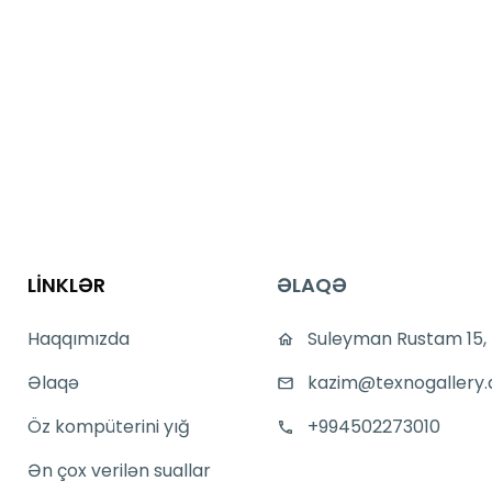
LİNKLƏR
ƏLAQƏ
Haqqımızda
Suleyman Rustam 15,
Əlaqə
kazim@texnogallery.
Öz kompüterini yığ
+994502273010
Ən çox verilən suallar