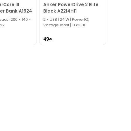
rCore III
Anker PowerDrive 2 Elite
er Bank A1624
Black A2214H11
aat | 200 × 140 ×
2 × USB | 24 W | PowerIQ,
322
VoltageBoost | TG2331
49