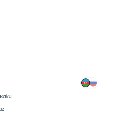
 Baku
az