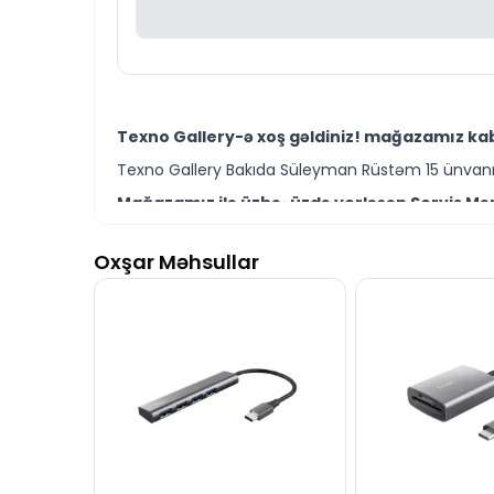
Texno Gallery-ə xoş gəldiniz! mağazamız kabe
Texno Gallery Bakıda Süleyman Rüstəm 15 ünvanın
Mağazamız ilə üzbə-üzdə yerləşən Servis Mərk
Texno Gallery Servisdə Bakının ən təcrübəli İT m
Oxşar Məhsullar
HILL FAN YUVARLAQ KABEL KANALI 75*2 - 2M mod
Ünvanımız 28 Mall TM-dən 150 metr məsafədə yer
İstər kabel kanalı modelləri istərsə də digər b
Seçim etməkdə məsləhətə ehtiyacınız varsa təcrüb
HILL FAN YUVARLAQ KABEL KANALI 75*2 - 2M mod
İş saatlarından kənar vaxtlarda əlaqə qurmaq üç
Bizə maraq göstərdiyiniz üçün təşəkkür ediri