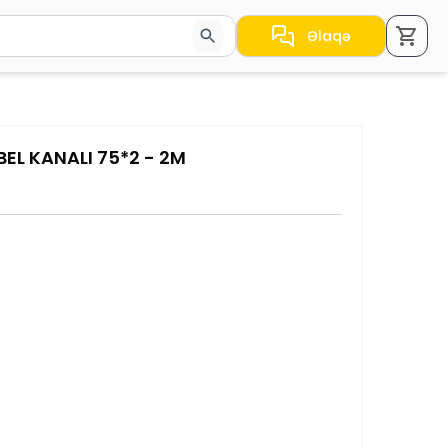
Əlaqə
a nəticələr arasında keçid etmək üçün ox düymələrindən i
EL KANALI 75*2 - 2M