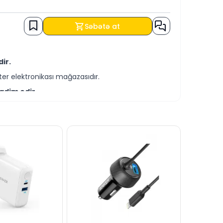
Səbətə at
ir.
er elektronikası mağazasıdır.
qdim edir.
-servis xidmətləri təqdim etməkdədir.
şərtləri ilə əldə edə bilərsiniz.
aza bilərsiniz.
ttində cavablandırmağa hər daim hazırıq.
dərə bilərsiniz.