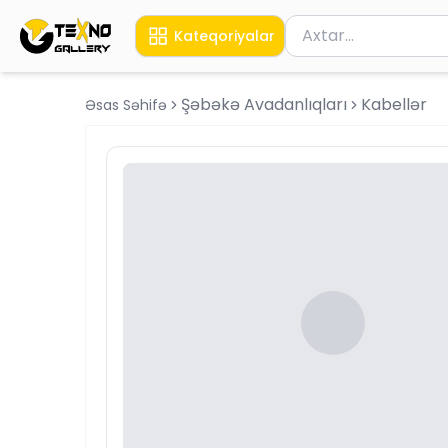
Məhsul axtar
Kateqoriyalar
Axtarış üçün ən azı 
Şəbəkə Avadanlıqları
Kabellər
Əsas Səhifə