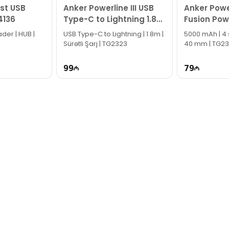
ast USB
Anker Powerline III USB
Anker Powe
4136
Type-C to Lightning 1.8
Fusion Pow
m A8843HB1
USB Type-C to Lightning | 1.8m |
5000 mAh | 4 s
Sürətli Şarj | TG2323
40 mm | TG2
99
79