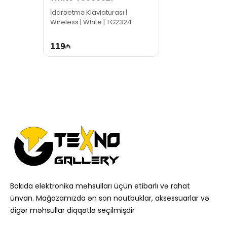
İdarəetmə Klaviaturası |
Wireless | White | TG2324
119
Bakıda elektronika məhsulları üçün etibarlı və rahat
ünvan. Mağazamızda ən son noutbuklar, aksessuarlar və
digər məhsullar diqqətlə seçilmişdir