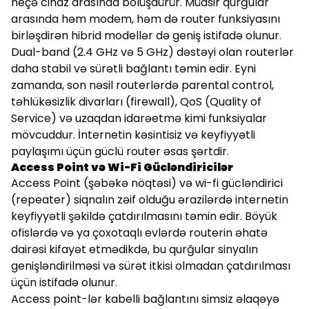
neçə cihaz arasında bölüşdürür. Müasir qurğular
arasında həm modem, həm də router funksiyasını
birləşdirən hibrid modellər də geniş istifadə olunur.
Dual-band (2.4 GHz və 5 GHz) dəstəyi olan routerlər
daha stabil və sürətli bağlantı təmin edir. Eyni
zamanda, son nəsil routerlərdə parental control,
təhlükəsizlik divarları (firewall), QoS (Quality of
Service) və uzaqdan idarəetmə kimi funksiyalar
mövcuddur. İnternetin kəsintisiz və keyfiyyətli
paylaşımı üçün güclü router əsas şərtdir.
Access Point və Wi-Fi Gücləndiricilər
Access Point (şəbəkə nöqtəsi) və wi-fi gücləndirici
(repeater) siqnalın zəif olduğu ərazilərdə internetin
keyfiyyətli şəkildə çatdırılmasını təmin edir. Böyük
ofislərdə və ya çoxotaqlı evlərdə routerin əhatə
dairəsi kifayət etmədikdə, bu qurğular sinyalın
genişləndirilməsi və sürət itkisi olmadan çatdırılması
üçün istifadə olunur.
Access point-lər kabelli bağlantını simsiz əlaqəyə