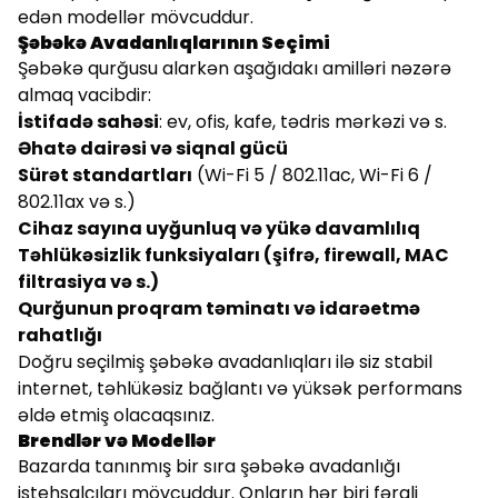
edən modellər mövcuddur.
Şəbəkə Avadanlıqlarının Seçimi
Şəbəkə qurğusu alarkən aşağıdakı amilləri nəzərə
almaq vacibdir:
İstifadə sahəsi
: ev, ofis, kafe, tədris mərkəzi və s.
Əhatə dairəsi və siqnal gücü
Sürət standartları
(Wi-Fi 5 / 802.11ac, Wi-Fi 6 /
802.11ax və s.)
Cihaz sayına uyğunluq və yükə davamlılıq
Təhlükəsizlik funksiyaları (şifrə, firewall, MAC
filtrasiya və s.)
Qurğunun proqram təminatı və idarəetmə
rahatlığı
Doğru seçilmiş şəbəkə avadanlıqları ilə siz stabil
internet, təhlükəsiz bağlantı və yüksək performans
əldə etmiş olacaqsınız.
Brendlər və Modellər
Bazarda tanınmış bir sıra şəbəkə avadanlığı
istehsalçıları mövcuddur. Onların hər biri fərqli