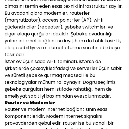
olmasını təmin edən əsas texniki infrastruktur sayılır.
Bu avadanlıqlara modemlər, routerlər
(marşrutizator), access point-lər (AP), wi-fi
gücləndiricilər (repeater), şəbəkə switch-ləri və
digər əlaqə qurğuları daxildir. Şəbəkə avadanlığı
yalnız internet bağlantısı deyil, həm də təhlükəsizlik,
əlaqə sabitliyi və məlumat ötürmə sürətinə birbaşa
təsir edir.
İstər ev üçün sadə wi-fi təminatı, istərsə də
şirkətlərdə çoxsaylı istifadəçi və serverlər üçün sabit
və sürətli şəbəkə qurmaq məqsədi ilə bu
texnologiyalar mühüm rol oynayır. Doğru seçilmiş
şəbəkə qurğuları həm istifadə rahatlığı, həm də
əməliyyat sabitliyi baxımından əvəzolunmazdır.
Router və Modemlər
Router və modem internet bağlantısının əsas
komponentləridir. Modem internet siqnalını
provayderdən qəbul edir, router isə bu siqnalı bir