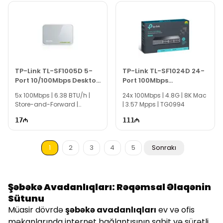
TP-Link TL-SF1005D 5-
TP-Link TL-SF1024D 24-
Port 10/100Mbps Desktop
Port 100Mbps
Switch
Rackmount Desktop
5x 100Mbps | 6.38 BTU/h |
24x 100Mbps | 4.8G | 8K Mac
Switch
Store-and-Forward |
| 3.57 Mpps | TG0994
TG0995
17
111
1
2
3
4
5
Sonrakı
Şəbəkə Avadanlıqları: Rəqəmsal Əlaqənin
Sütunu
Müasir dövrdə
şəbəkə avadanlıqları
ev və ofis
məkanlarında internet bağlantısının sabit və sürətli