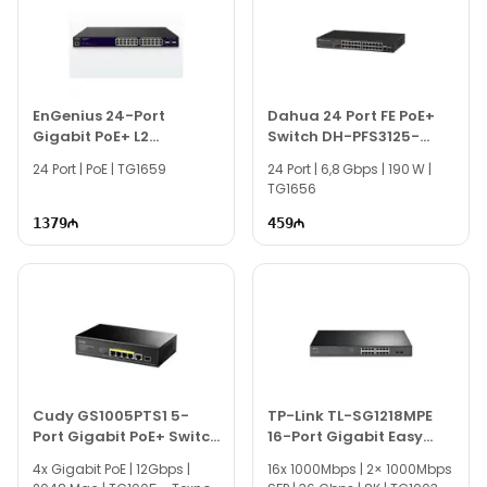
EnGenius 24-Port
Dahua 24 Port FE PoE+
Gigabit PoE+ L2
Switch DH-PFS3125-
Managed Switch EGS-
24ET-190
24 Port | PoE | TG1659
24 Port | 6,8 Gbps | 190 W |
7228FP
TG1656
1379
459
Cudy GS1005PTS1 5-
TP-Link TL-SG1218MPE
Port Gigabit PoE+ Switch
16-Port Gigabit Easy
with SFP
Smart PoE+ Switch with
4x Gigabit PoE | 12Gbps |
16x 1000Mbps | 2× 1000Mbps
2 SFP