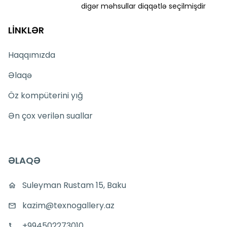
digər məhsullar diqqətlə seçilmişdir
LİNKLƏR
Haqqımızda
Əlaqə
Öz kompüterini yığ
Ən çox verilən suallar
ƏLAQƏ
Suleyman Rustam 15, Baku
kazim@texnogallery.az
+994502273010