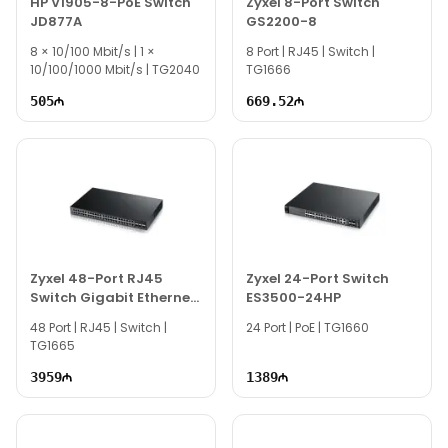
HP V1905-8-PoE Switch
Zyxel 8-Port Switch
JD877A
GS2200-8
8 × 10/100 Mbit/s | 1 ×
8 Port | RJ45 | Switch |
10/100/1000 Mbit/s | TG2040
TG1666
505
669.52
Zyxel 48-Port RJ45
Zyxel 24-Port Switch
Switch Gigabit Ethernet
ES3500-24HP
SFP/SFP+ slot XGS1910-
48 Port | RJ45 | Switch |
24 Port | PoE | TG1660
48
TG1665
3959
1389