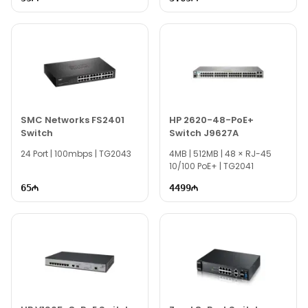
SMC Networks FS2401
HP 2620-48-PoE+
Switch
Switch J9627A
24 Port | 100mbps | TG2043
4MB | 512MB | 48 × RJ-45
10/100 PoE+ | TG2041
65
4499