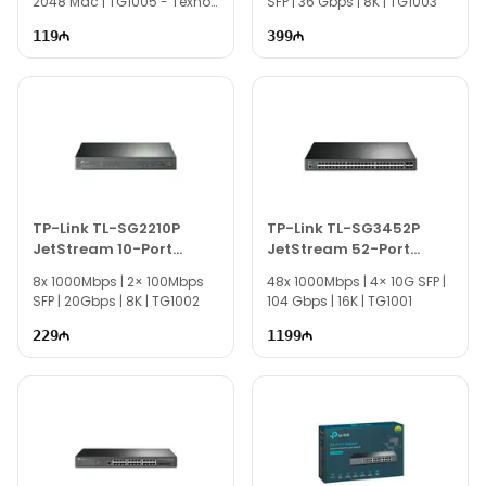
2048 Mac | TG1005 - Texno
SFP | 36 Gbps | 8K | TG1003
Gallery
119
399
TP-Link TL-SG2210P
TP-Link TL-SG3452P
JetStream 10-Port
JetStream 52-Port
Gigabit Smart Switch
Gigabit L2+ Managed
8x 1000Mbps | 2× 100Mbps
48x 1000Mbps | 4× 10G SFP |
with 8-Port PoE
Switch with 48-Port PoE
SFP | 20Gbps | 8K | TG1002
104 Gbps | 16K | TG1001
229
1199