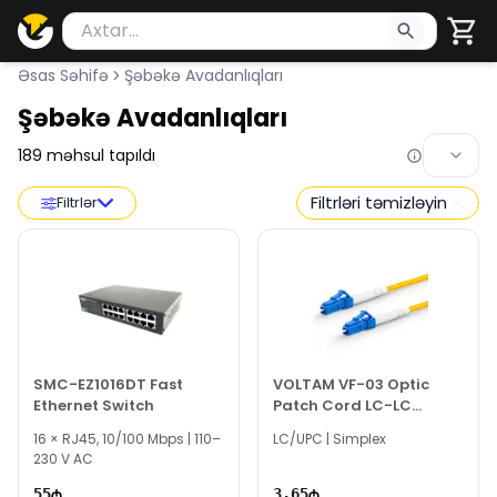
Məhsul axtar
Axtarış üçün ən azı 2 simvol yazın. Göndərmək üçü
Əsas Səhifə
Şəbəkə Avadanlıqları
Şəbəkə Avadanlıqları
189
məhsul tapıldı
Filtrləri təmizləyin
Filtrlər
SMC-EZ1016DT Fast
VOLTAM VF-03 Optic
Ethernet Switch
Patch Cord LC-LC
Simplex UPC Single
16 × RJ45, 10/100 Mbps | 110–
LC/UPC | Simplex
Mode (3 m)
230 V AC
55
3.65