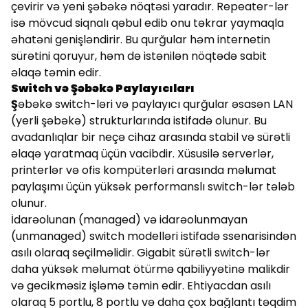
çevirir və yeni şəbəkə nöqtəsi yaradır. Repeater-lər
isə mövcud siqnalı qəbul edib onu təkrar yaymaqla
əhatəni genişləndirir. Bu qurğular həm internetin
sürətini qoruyur, həm də istənilən nöqtədə sabit
əlaqə təmin edir.
Switch və Şəbəkə Paylayıcıları
Ş
əbəkə switch-ləri və paylayıcı qurğular əsasən LAN
(yerli şəbəkə) strukturlarında istifadə olunur. Bu
avadanlıqlar bir neçə cihaz arasında stabil və sürətli
əlaqə yaratmaq üçün vacibdir. Xüsusilə serverlər,
printerlər və ofis kompüterləri arasında məlumat
paylaşımı üçün yüksək performanslı switch-lər tələb
olunur.
İdarəolunan (managed) və idarəolunmayan
(unmanaged) switch modelləri istifadə ssenarisindən
asılı olaraq seçilməlidir. Gigabit sürətli switch-lər
daha yüksək məlumat ötürmə qabiliyyətinə malikdir
və gecikməsiz işləmə təmin edir. Ehtiyacdan asılı
olaraq 5 portlu, 8 portlu və daha çox bağlantı təqdim