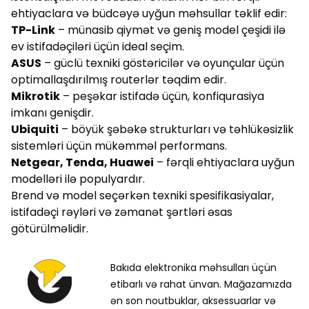
ehtiyaclara və büdcəyə uyğun məhsullar təklif edir:
TP-Link
– münasib qiymət və geniş model çeşidi ilə
ev istifadəçiləri üçün ideal seçim.
ASUS
– güclü texniki göstəricilər və oyunçular üçün
optimallaşdırılmış routerlər təqdim edir.
Mikrotik
– peşəkar istifadə üçün, konfiqurasiya
imkanı genişdir.
Ubiquiti
– böyük şəbəkə strukturları və təhlükəsizlik
sistemləri üçün mükəmməl performans.
Netgear, Tenda, Huawei
– fərqli ehtiyaclara uyğun
modelləri ilə populyardır.
Brend və model seçərkən texniki spesifikasiyalar,
istifadəçi rəyləri və zəmanət şərtləri əsas
götürülməlidir.
Bakıda elektronika məhsulları üçün
etibarlı və rahat ünvan. Mağazamızda
ən son noutbuklar, aksessuarlar və