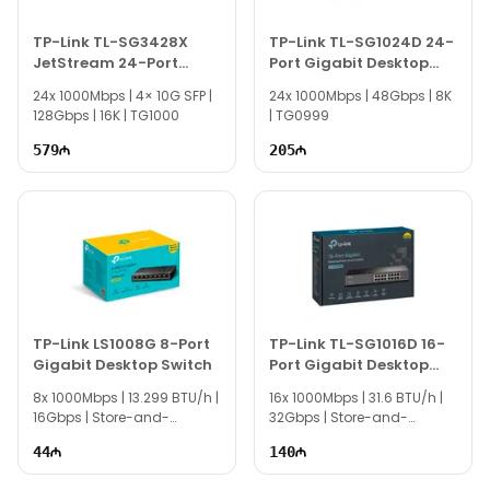
TP-Link TL-SG3428X
TP-Link TL-SG1024D 24-
JetStream 24-Port
Port Gigabit Desktop
Gigabit L2+ Managed
Rackmount Switch
24x 1000Mbps | 4× 10G SFP |
24x 1000Mbps | 48Gbps | 8K
Switch with 4 10GE SFP
128Gbps | 16K | TG1000
| TG0999
579
205
TP-Link LS1008G 8-Port
TP-Link TL-SG1016D 16-
Gigabit Desktop Switch
Port Gigabit Desktop
Rackmount Switch
8x 1000Mbps | 13.299 BTU/h |
16x 1000Mbps | 31.6 BTU/h |
16Gbps | Store-and-
32Gbps | Store-and-
Forward | TG0997
Forward | TG0998
44
140