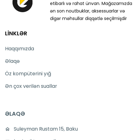
etibarlı və rahat ünvan. Mağazamızda
ən son noutbuklar, aksessuarlar və
digər məhsullar diqqətlə seçilmişdir
LİNKLƏR
Haqqımızda
Əlaqə
Öz kompüterini yığ
Ən çox verilən suallar
ƏLAQƏ
Suleyman Rustam 15, Baku