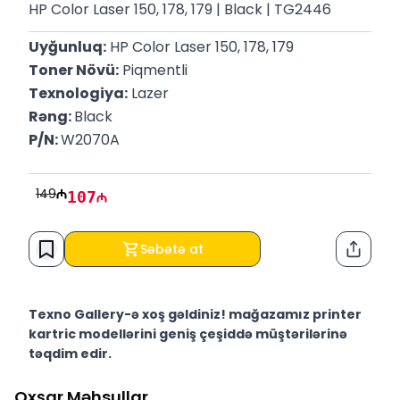
HP Color Laser 150, 178, 179 | Black | TG2446
Uyğunluq:
 HP Color Laser 150, 178, 179
Toner Növü:
 Piqmentli
Texnologiya:
 Lazer
Rəng: 
Black
P/N: 
W2070A
149
107
Səbətə at
Paylaş
Texno Gallery-ə xoş gəldiniz! mağazamız printer
kartric modellərini geniş çeşiddə müştərilərinə
təqdim edir.
Texno Gallery Bakıda Süleyman Rüstəm 15 ünvanında,
Oxşar Məhsullar