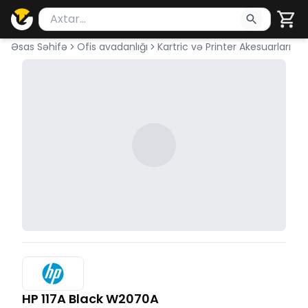
Məhsul axtar
Axtarış üçün ən azı 2 simvol yazın. Göndərmək üçü
Əsas Səhifə
Ofis avadanlığı
Kartric və Printer Akesuarları
HP 117A Black W2070A