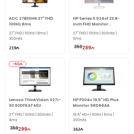
vasitəsilə bizə yaza bilərsiniz.
Seçim etməkdə məsləhətə ehtiyacınız varsa təcrübəli
mütəxəssislərimiz hər gün 10:00-19:00 saatlarında
AOC 27B30H6 27" FHD
HP Series 5 524sf 23.8-
100Hz 8ms
inch FHD Monitor
aktivdir.
94C17AA
27" FHD | 100Hz | 8ms |
HP E27q G4 QHD Monitor 9VG82AA modeli ilə bağlı
27'' FHD | 100Hz | 300nits |
300nits
5ms
bütün suallarınızı saytımızın canlı dəstək xəttində
cavablandırmağa hər daim hazırıq.
359
289
219
İş saatlarından kənar vaxtlarda əlaqə qurmaq üçün
email ilə qeydiyyat edə və ya WhatsApp nömrəmizə
-
60
mesaj göndərə bilərsiniz.
Bizə maraq göstərdiyiniz üçün təşəkkür edirik!
Lenovo ThinkVision S27i-
HP P204v 19.5" HD Plus
30 63DFKAT4EU
Monitor 5RD66AA
27" FHD | 100Hz | 300nits |
19.5'' HD+ | 60Hz | 5ms |
4ms
200nits
359
299
162