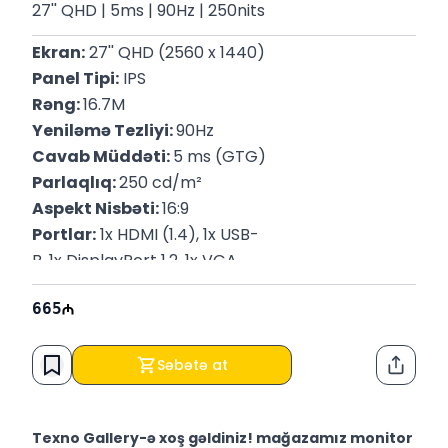
27'' QHD | 5ms | 90Hz | 250nits
Ekran:
 27'' QHD (2560 x 1440)
Panel Tipi:
 IPS
Rəng: 
16.7M
Yeniləmə Tezliyi: 
90Hz
Cavab Müddəti: 
5 ms (GTG)
Parlaqlıq: 
250 cd/m²
Aspekt Nisbəti: 
16:9
Portlar:
 1x HDMI (1.4), 1x USB-
B, 1x DisplayPort 1.2, 1x VGA
Vəziyyətlər: 
Tilt, Swivel, Height, Pivot
665
Çəki:
 7.00 Kq
P/N: 
9VG82AA
Zəmanət:
 12 Ay
Səbətə at
Paylaş
Texno Gallery-ə xoş gəldiniz! mağazamız monitor