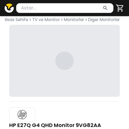
Məhsul axtar
Axtarış üçün ən azı 2 simvol yazın. Göndərmək üçü
Əsas Səhifə
TV və Monitor
Monitorlar
Digər Monitorlar
HP E27Q G4 QHD Monitor 9VG82AA