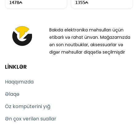
1478
1355
Bakıda elektronika məhsulları üçün
etibarlı və rahat ünvan. Mağazamızda
ən son noutbuklar, aksessuarlar və
digər məhsullar diqqətlə seçilmişdir
LİNKLƏR
Haqqımızda
Əlaqə
Öz kompüterini yığ
Ən çox verilən suallar