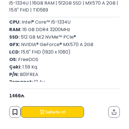
i5-1334U | 16GB RAM | 512GB SSD | MX570 A 2GB |
15.6" FHD | TI0589
CPU:
 Intel® Core™ i5-1334U
RAM:
 16 GB DDR4 3200MHz
SSD:
 512 GB M.2 NVMe™ PCIe®
GFX:
 NVIDIA® GeForce® MX570 A 2GB
LCD:
 15.6" FHD (1920 x 1080)
OS:
 FreeDOS
Çəki:
 1.59 Kq
P/N:
 B01FREA
Zəmanət:
 12 Ay
1460
Səbətə at
Paylaş