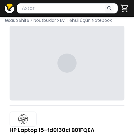
Məhsul axtar
Axtarış üçün ən azı 2 simvol yazın. Göndərmək üçü
Əsas Səhifə
Noutbuklar
Ev, Təhsil üçün Notebook
HP Laptop 15-fd0130ci B01FQEA