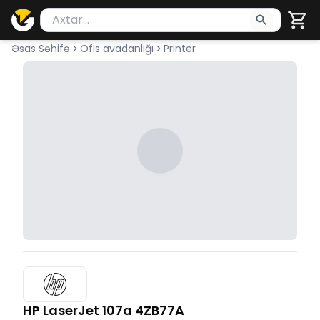
Məhsul axtar
Axtarış üçün ən azı 2 simvol yazın. Göndərmək üçü
Əsas Səhifə
Ofis avadanlığı
Printer
HP LaserJet 107a 4ZB77A