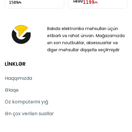
1499
1199
1589
Bakıda elektronika məhsulları üçün
etibarlı və rahat ünvan. Mağazamızda
ən son noutbuklar, aksessuarlar və
digər məhsullar diqqətlə seçilmişdir
LİNKLƏR
Haqqımızda
Əlaqə
Öz kompüterini yığ
Ən çox verilən suallar