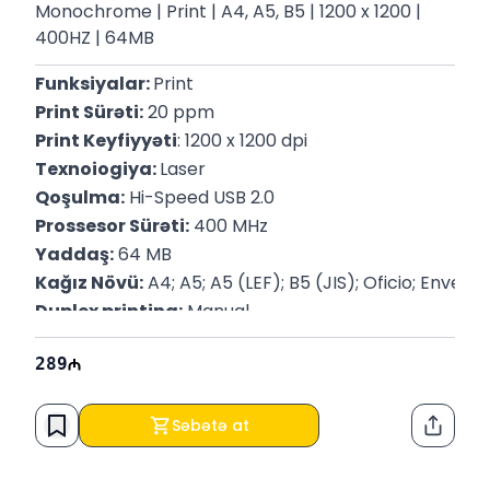
Monochrome | Print | A4, A5, B5 | 1200 x 1200 |
400HZ | 64MB
Funksiyalar: 
Print
Print Sürəti:
 20 ppm
Print Keyfiyyəti
: 1200 x 1200 dpi
Texnoiogiya: 
Laser
Qoşulma:
 Hi-Speed USB 2.0
Prossesor Sürəti:
 400 MHz
Yaddaş:
 64 MB
Kağız Növü:
 A4; A5; A5 (LEF); B5 (JIS); Oficio; Envelo
Duplex printing:
 Manual
289
Səbətə at
Paylaş