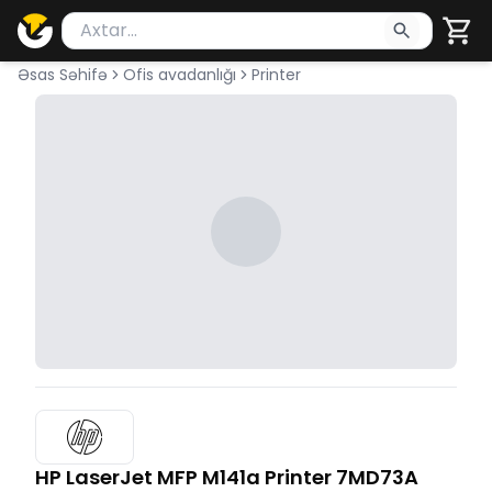
Məhsul axtar
Axtarış üçün ən azı 2 simvol yazın. Göndərmək üçü
Əsas Səhifə
Ofis avadanlığı
Printer
HP LaserJet MFP M141a Printer 7MD73A