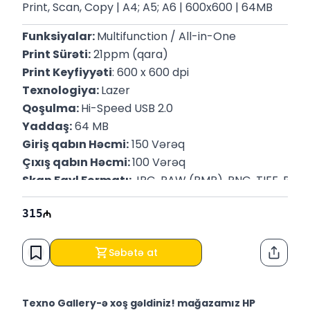
Print, Scan, Copy | A4; A5; A6 | 600x600 | 64MB
Funksiyalar: 
Multifunction / All-in-One
Print Sürəti:
 21ppm (qara)
Print Keyfiyyəti
: 600 x 600 dpi
Texnologiya: 
Lazer
Qoşulma: 
Hi-Speed USB 2.0
Yaddaş:
 64 MB
Giriş qabın Həcmi:
 150 Vərəq
Çıxış qabın Həcmi: 
100 Vərəq
Skan Fayl Formatı: 
JPG, RAW (BMP), PNG, TIFF, PDF
Kağız Növü:
 A4; A5; A6; envelopes
315
P/N:
 7MD73A
Zəmanət:
 6 ay
Səbətə at
Paylaş
Texno Gallery-ə xoş gəldiniz! mağazamız HP