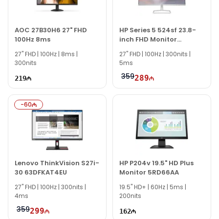
vasitəsilə bizə yaza bilərsiniz.
Seçim etməkdə məsləhətə ehtiyacınız varsa təcrübəli
mütəxəssislərimiz hər gün 10:00-19:00 saatlarında
AOC 27B30H6 27" FHD
HP Series 5 524sf 23.8-
100Hz 8ms
inch FHD Monitor
aktivdir.
94C17AA
27" FHD | 100Hz | 8ms |
HP N220 21.5" Monitor modeli ilə bağlı bütün
27'' FHD | 100Hz | 300nits |
300nits
5ms
suallarınızı saytımızın canlı dəstək xəttində
cavablandırmağa hər daim hazırıq.
359
289
219
İş saatlarından kənar vaxtlarda əlaqə qurmaq üçün
email ilə qeydiyyat edə və ya WhatsApp nömrəmizə
-
60
mesaj göndərə bilərsiniz.
Bizə maraq göstərdiyiniz üçün təşəkkür edirik!
Lenovo ThinkVision S27i-
HP P204v 19.5" HD Plus
30 63DFKAT4EU
Monitor 5RD66AA
27" FHD | 100Hz | 300nits |
19.5'' HD+ | 60Hz | 5ms |
4ms
200nits
359
299
162