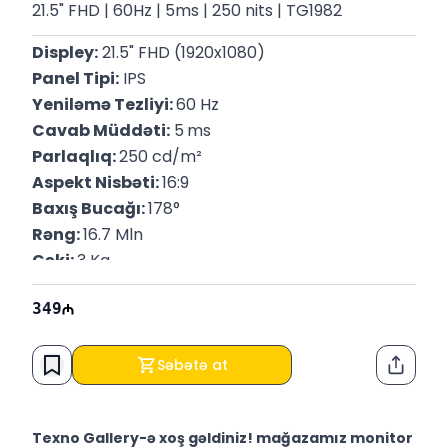
21.5" FHD | 60Hz | 5ms | 250 nits | TG1982
Displey:
 21.5" FHD (1920x1080)
Panel Tipi:
 IPS
Yeniləmə Tezliyi: 
60 Hz
Cavab Müddəti:
 5
ms
Parlaqlıq: 
250 cd/m²
Aspekt Nisbəti: 
16:9
Baxış Bucağı: 
178°
Rəng: 
16.7 Mln
Çəki: 
3 Kq
Zəmanət:
 12 Ay
349
Səbətə at
Paylaş
Texno Gallery-ə xoş gəldiniz! mağazamız monitor