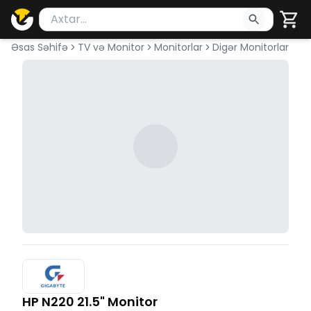
Məhsul axtar
Axtarış üçün ən azı 2 simvol yazın. Göndərmək üçü
Əsas Səhifə
TV və Monitor
Monitorlar
Digər Monitorlar
HP N220 21.5" Monitor