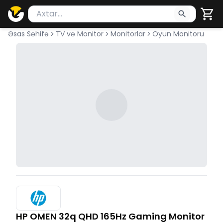
Məhsul axtar
Axtarış üçün ən azı 2 simvol yazın. Göndərmək üçü
Əsas Səhifə
TV və Monitor
Monitorlar
Oyun Monitoru
HP OMEN 32q QHD 165Hz Gaming Monitor