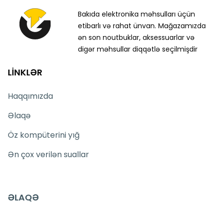
Bakıda elektronika məhsulları üçün
etibarlı və rahat ünvan. Mağazamızda
ən son noutbuklar, aksessuarlar və
digər məhsullar diqqətlə seçilmişdir
LİNKLƏR
Haqqımızda
Əlaqə
Öz kompüterini yığ
Ən çox verilən suallar
ƏLAQƏ