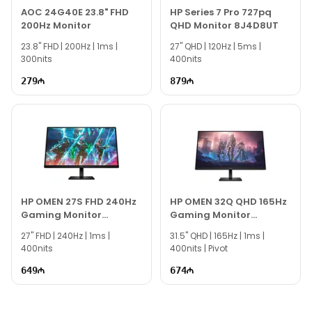
mütəxəssislərimiz hər gün 10:00-19:00 saatlarında
AOC 24G40E 23.8" FHD
HP Series 7 Pro 727pq
200Hz Monitor
QHD Monitor 8J4D8UT
aktivdir.
23.8" FHD | 200Hz | 1ms |
HP OMEN 32q QHD 165Hz Gaming Monitor 780K0AA
27" QHD | 120Hz | 5ms |
300nits
400nits
modeli ilə bağlı bütün suallarınızı saytımızın canlı
dəstək xəttində cavablandırmağa hər daim
279
879
hazırıq.
İş saatlarından kənar vaxtlarda əlaqə qurmaq üçün
email ilə qeydiyyat edə və ya WhatsApp nömrəmizə
mesaj göndərə bilərsiniz.
Bizə maraq göstərdiyiniz üçün təşəkkür edirik!
HP OMEN 27S FHD 240Hz
HP OMEN 32Q QHD 165Hz
Gaming Monitor
Gaming Monitor
780G5E9
780K0E9
27" FHD | 240Hz | 1ms |
31.5'' QHD | 165Hz | 1ms |
400nits
400nits | Pivot
649
674