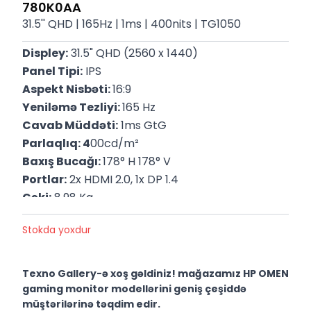
780K0AA
31.5'' QHD | 165Hz | 1ms | 400nits | TG1050
Displey:
 31.5" QHD (2560 x 1440)
Panel Tipi:
 IPS
Aspekt Nisbəti: 
16:9
Yeniləmə Tezliyi: 
165 Hz
Cavab Müddəti:
 1ms GtG
Parlaqlıq: 4
00cd/m²
Baxış Bucağı: 
178° H 178° V
Portlar:
 2x HDMI 2.0, 1x DP 1.4
Çəki:
 8.98 Kq
P/N:
 780K0AA
Stokda yoxdur
Zəmanət:
 12 Ay
Texno Gallery-ə xoş gəldiniz! mağazamız HP OMEN
gaming monitor modellərini geniş çeşiddə
müştərilərinə təqdim edir.