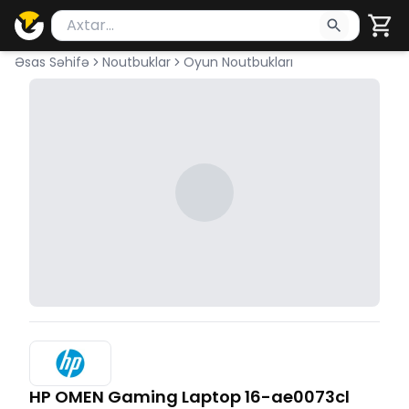
Məhsul axtar
Axtarış üçün ən azı 2 simvol yazın. Göndərmək üçü
Əsas Səhifə
Noutbuklar
Oyun Noutbukları
HP OMEN Gaming Laptop 16-ae0073cl