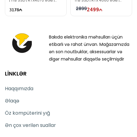
| 1TB SSD | RTX4070 8GB |
1TB SSD | RTX 4060 8GB |
16.0" WQXGA | 240Hz
17.3" FHD | 144Hz
2899
2499
3178
Bakıda elektronika məhsulları üçün
etibarlı və rahat ünvan. Mağazamızda
ən son noutbuklar, aksessuarlar və
digər məhsullar diqqətlə seçilmişdir
LİNKLƏR
Haqqımızda
Əlaqə
Öz kompüterini yığ
Ən çox verilən suallar