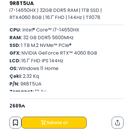
9R8T5UA
i7-14650HX | 32GB DDR5 RAM | 1TB SSD |
RTX4060 8GB | 16.1" FHD | 144Hz | TI1078
CPU:
 Intel® Core™ i7-14650HX
RAM:
 32 GB DDR5 5600MHz
SSD: 
1 TB M.2 NVMe™ PCIe®
GFX: 
NVIDIA GeForce RTX™ 4060 8GB
LCD: 
16.1" FHD IPS 144Hz
OS: 
Windows 11 Home
Çəki: 
2.32 Kq
P/N:
 9R8T5UA 
Zəmanət:
 12 Ay
2689
Səbətə at
Paylaş