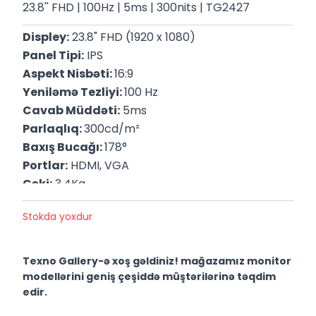
23.8'' FHD | 100Hz | 5ms | 300nits | TG2427
Displey:
 23.8" FHD (1920 x 1080)
Panel Tipi:
 IPS
Aspekt Nisbəti: 
16:9
Yeniləmə Tezliyi: 
100 Hz
Cavab Müddəti:
 5ms
Parlaqlıq: 
300cd/m²
Baxış Bucağı: 
178°
Portlar:
 HDMI, VGA
Çəki:
 3.4Kq
P/N:
 94C19E9
Stokda yoxdur
Zəmanət:
 12 Ay
Texno Gallery-ə xoş gəldiniz! mağazamız monitor
modellərini geniş çeşiddə müştərilərinə təqdim
edir.
Texno Gallery Bakıda Süleyman Rüstəm 15 ünvanında,