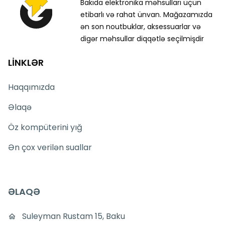
Bakıda elektronika məhsulları üçün
etibarlı və rahat ünvan. Mağazamızda
ən son noutbuklar, aksessuarlar və
digər məhsullar diqqətlə seçilmişdir
LİNKLƏR
Haqqımızda
Əlaqə
Öz kompüterini yığ
Ən çox verilən suallar
ƏLAQƏ
Suleyman Rustam 15, Baku