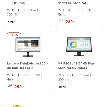
100Hz 8ms
inch FHD Monitor
aktivdir.
94C17AA
27" FHD | 100Hz | 8ms |
HP Series 5 524sh 23.8" Monitor 94C19E9 modeli ilə
27'' FHD | 100Hz | 300nits |
300nits
5ms
bağlı bütün suallarınızı saytımızın canlı dəstək
xəttində cavablandırmağa hər daim hazırıq.
359
289
219
İş saatlarından kənar vaxtlarda əlaqə qurmaq üçün
email ilə qeydiyyat edə və ya WhatsApp nömrəmizə
-
60
mesaj göndərə bilərsiniz.
Bizə maraq göstərdiyiniz üçün təşəkkür edirik!
Lenovo ThinkVision S27i-
HP P204v 19.5" HD Plus
30 63DFKAT4EU
Monitor 5RD66AA
27" FHD | 100Hz | 300nits |
19.5'' HD+ | 60Hz | 5ms |
4ms
200nits
359
299
162