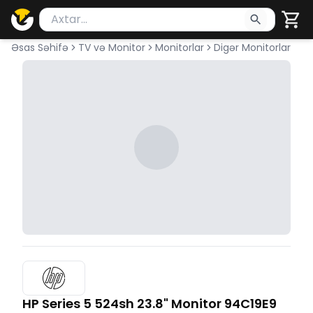
Məhsul axtar
Axtarış üçün ən azı 2 simvol yazın. Göndərmək üçü
Əsas Səhifə
TV və Monitor
Monitorlar
Digər Monitorlar
HP Series 5 524sh 23.8" Monitor 94C19E9