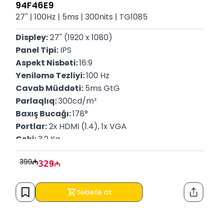
94F46E9
27'' | 100Hz | 5ms | 300nits | TG1085
Displey:
 27'' (1920 x 1080)
Panel Tipi:
 IPS
Aspekt Nisbəti: 
16:9
Yeniləmə Tezliyi: 
100 Hz
Cavab Müddəti:
 5ms GtG
Parlaqlıq: 
300cd/m²
Baxış Bucağı: 
178°
Portlar:
 2x HDMI (1.4), 1x VGA
Çəki:
 3.2 Kq 
P/N:
 94F46E9
399
329
Zəmanət:
 12 Ay
Səbətə at
Paylaş