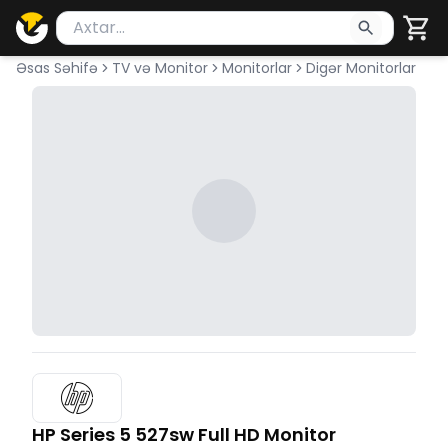
Məhsul axtar
Axtarış üçün ən azı 2 simvol yazın. Göndərmək üçü
Əsas Səhifə
TV və Monitor
Monitorlar
Digər Monitorlar
HP Series 5 527sw Full HD Monitor