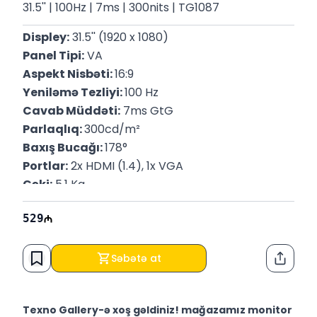
31.5'' | 100Hz | 7ms | 300nits | TG1087
Displey:
 31.5'' (1920 x 1080)
Panel Tipi:
 VA
Aspekt Nisbəti: 
16:9
Yeniləmə Tezliyi: 
100 Hz
Cavab Müddəti:
 7ms GtG
Parlaqlıq: 
300cd/m²
Baxış Bucağı: 
178°
Portlar:
 2x HDMI (1.4), 1x VGA
Çəki:
 5.1 Kq 
P/N:
 94F50E9
529
Zəmanət:
 12 Ay
Səbətə at
Paylaş
Texno Gallery-ə xoş gəldiniz! mağazamız monitor