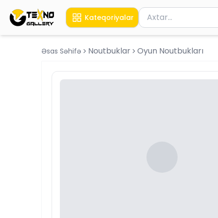
Məhsul axtar
Kateqoriyalar
Axtarış üçün ən azı 
Noutbuklar
Oyun Noutbukları
Əsas Səhifə