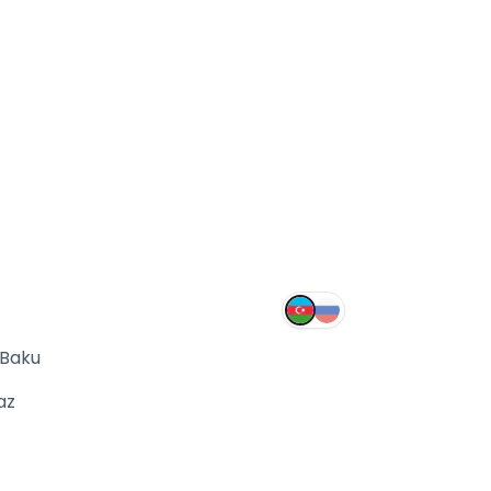
 Baku
az