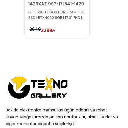
1429XAZ 9S7-17L541-1429
i7-13620H | 16GB DDR5 RAM | 1TB
SSD | RTX4060 8GB | 17.3" FHD |
144Hz
2649
2299
Bakıda elektronika məhsulları üçün etibarlı və rahat
ünvan. Mağazamızda ən son noutbuklar, aksessuarlar və
digər məhsullar diqqətlə seçilmişdir