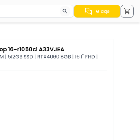
Əlaqə
a nəticələr arasında keçid etmək üçün ox düymələrindən i
op 16-r1050ci A33VJEA
 | 512GB SSD | RTX4060 8GB | 16.1" FHD |