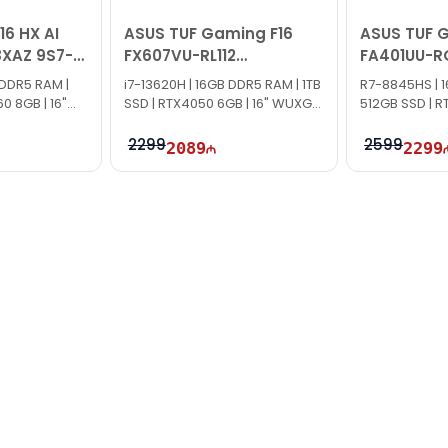
16 HX AI
ASUS TUF Gaming F16
ASUS TUF 
XAZ 9S7-
FX607VU-RL112
FA401UU-R
90NR0N06-M007E0
90NR0JD1-
DDR5 RAM |
i7-13620H | 16GB DDR5 RAM | 1TB
R7-8845HS | 
0 8GB | 16"
SSD | RTX4050 6GB | 16" WUXGA
512GB SSD | R
| 144Hz
2.5K | 165Hz
2299
2599
2089
2299