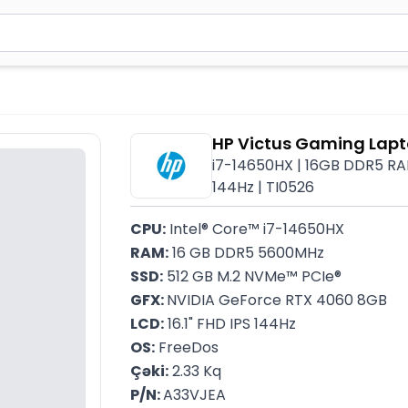
2 simvol yazın. Göndərmək üçün Enter düyməsini basın və y
HP Victus Gaming Lapt
i7-14650HX | 16GB DDR5 RAM
144Hz | TI0526
CPU:
 Intel® Core™ i7-14650HX
RAM:
 16 GB DDR5 5600MHz
SSD:
 512 GB M.2 NVMe™ PCIe®
GFX: 
NVIDIA GeForce RTX 4060 8GB
LCD:
 16.1" FHD IPS 144Hz
OS:
 FreeDos
Çəki:
 2.33 Kq
P/N: 
A33VJEA