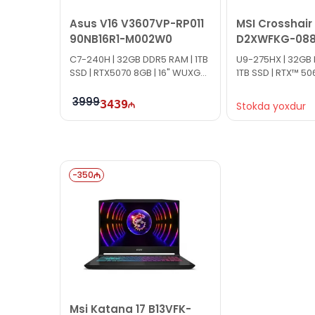
Asus V16 V3607VP-RP011
MSI Crosshair 
90NB16R1-M002W0
D2XWFKG-088
15P421-088
C7-240H | 32GB DDR5 RAM | 1TB
U9-275HX | 32GB 
SSD | RTX5070 8GB | 16" WUXGA
1TB SSD | RTX™ 506
| 144Hz
QHD | 240Hz
3999
3439
Stokda yoxdur
-
350
Msi Katana 17 B13VFK-