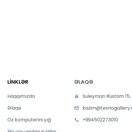
LİNKLƏR
ƏLAQƏ
Haqqımızda
Suleyman Rustam 15,
Əlaqə
kazim@texnogallery.
Öz kompüterini yığ
+994502273010
Ən çox verilən suallar