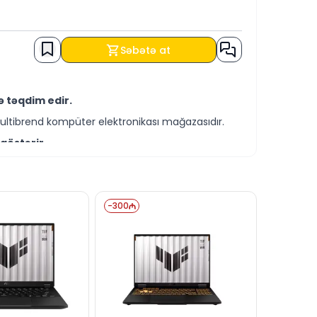
Səbətə at
ə təqdim edir.
ultibrend kompüter elektronikası mağazasıdır.
göstərir.
əqdim olunur.
ri ilə əldə edə bilərsiniz.
-
300
.
sitəsilə cavablandırmağa hazırıq.