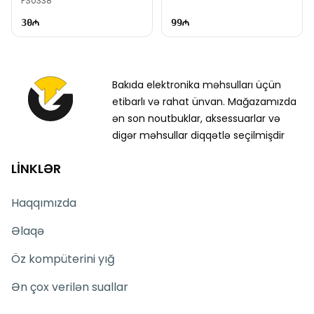
PS0338
30
99
Bakıda elektronika məhsulları üçün
etibarlı və rahat ünvan. Mağazamızda
ən son noutbuklar, aksessuarlar və
digər məhsullar diqqətlə seçilmişdir
LİNKLƏR
Haqqımızda
Əlaqə
Öz kompüterini yığ
Ən çox verilən suallar