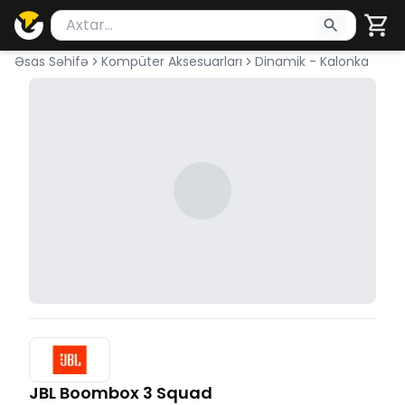
Məhsul axtar
Axtarış üçün ən azı 2 simvol yazın. Göndərmək üçü
Əsas Səhifə
Kompüter Aksesuarları
Dinamik - Kalonka
JBL Boombox 3 Squad