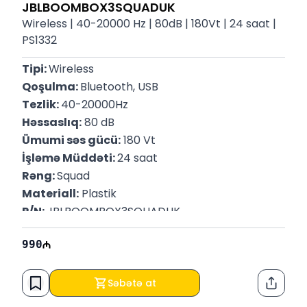
JBLBOOMBOX3SQUADUK
Wireless | 40-20000 Hz | 80dB | 180Vt | 24 saat |
PS1332
Tipi: 
Wireless
Qoşulma: 
Bluetooth, USB
Tezlik: 
40-20000Hz
Həssaslıq:
 80 dB
Ümumi səs gücü:
 180 Vt
İşləmə Müddəti: 
24 saat
Rəng: 
Squad
Materiall:
 Plastik
P/N: 
JBLBOOMBOX3SQUADUK
990
Səbətə at
Paylaş