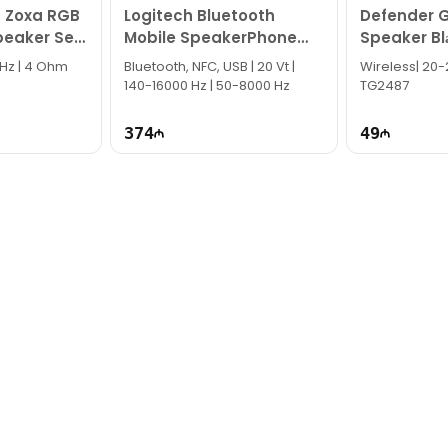
9 Zoxa RGB
Logitech Bluetooth
Defender G
k!
peaker Set
Mobile SpeakerPhone
Speaker Bl
P710E
Hz | 4 Ohm
Bluetooth, NFC, USB | 20 Vt |
Wireless| 20-
140-16000 Hz | 50-8000 Hz
TG2487
374
49