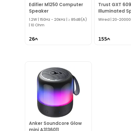
Edifier M1250 Computer
Trust GXT 60
Bizə maraq göstərdiyiniz üçün təşəkkür ediri
Speaker
Illuminated S
24070
1.2W | 150Hz - 20kHz | ≥ 85dB(A)
Wired | 20-20000
| 10 Ohm
26
155
Anker Soundcore Glow
mini A3136011