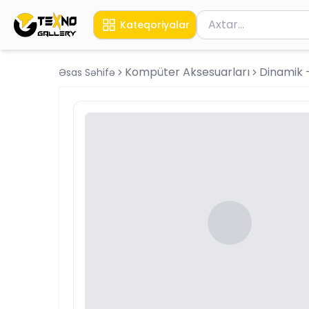
Məhsul axtar
Kateqoriyalar
Axtarış üçün ən azı 
Kompüter Aksesuarları
Dinamik 
Əsas Səhifə