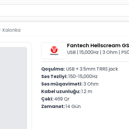
2 simvol yazın. Göndərmək üçün Enter düyməsini basın və y
- Kalonka
Fantech Hellscream G
USB | 15,000Hz | 3 Ohm | PS
Qoşulma:
 USB + 3.5mm TRRS jack
Səs Tezliyi:
 150-15,000Hz
Səs müqaviməti:
 3 Ohm
Kabel uzunluğu:
 1.2 m
Çəki: 
469 Qr
Zəmanət: 
14 Gün