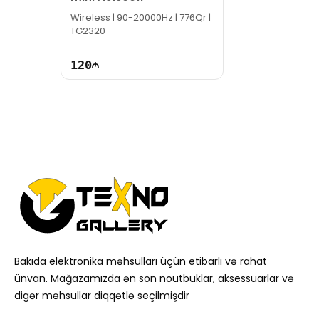
Wireless | 90-20000Hz | 776Qr |
TG2320
120
Bakıda elektronika məhsulları üçün etibarlı və rahat
ünvan. Mağazamızda ən son noutbuklar, aksessuarlar və
digər məhsullar diqqətlə seçilmişdir