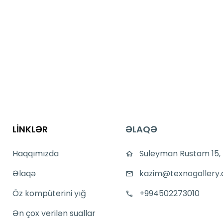
LİNKLƏR
ƏLAQƏ
Haqqımızda
Suleyman Rustam 15,
Əlaqə
kazim@texnogallery.
Öz kompüterini yığ
+994502273010
Ən çox verilən suallar