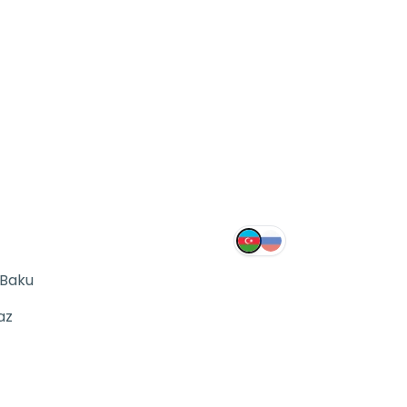
 Baku
az