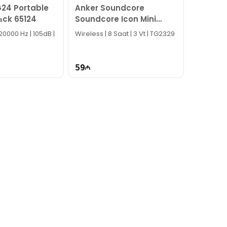
24 Portable
Anker Soundcore
аck 65124
Soundcore Icon Mini
Black A3121
20000 Hz | 105dB |
Wireless | 8 Saat | 3 Vt | TG2329
59