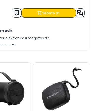
Səbətə at
m edir.
er elektronikası mağazasıdır.
dim edir.
-servis xidmətləri təqdim etməkdədir.
əmçinin KREDİT şərtləri ilə əldə edə
əsilə bizə yaza bilərsiniz.
anlı dəstək xəttində cavablandırmağa hər
dərə bilərsiniz.