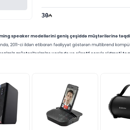
30
ing speaker modellərini geniş çeşiddə müştərilərinə təqdi
da, 2011-ci ildən etibarən fəaliyyət göstərən multibrend kompüt
zimiz müştərilərimizə yerində və sürətli servis xidməti təq
ütəxəssisləri müştərilərimiz üçün geniş çeşiddə proqram və təmir
 Speaker modelini Bakıda sərfəli qiymətə NƏĞD, KÖÇÜRMƏ h
ləşir.
r kompüter aksesuarları ilə bağlı suallarınızı saytımız vasit
əli mütəxəssislərimiz hər gün 10:00-19:00 saatlarında aktivdir.
Speaker modeli ilə bağlı bütün suallarınızı saytımızın c
ün email ilə qeydiyyat edə və ya WhatsApp nömrəmizə mesaj gön