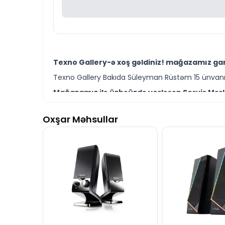
Texno Gallery-ə xoş gəldiniz! mağazamız gam
Texno Gallery Bakıda Süleyman Rüstəm 15 ünvanın
Mağazamız ilə üzbəüzdə yerləşən Servis Mərkə
Texno Gallery Servisdə Bakının ən təcrübəli İT m
Oxşar Məhsullar
Fantech Hellscream GS205 RGB Mobile Gaming
bilərsiniz.
Ünvanımız 28 Mall TM-dən 150 metr məsafədə yer
İstər gaming speaker modelləri istərsə də digə
Seçim etməkdə məsləhətə ehtiyacınız varsa təcrüb
Fantech Hellscream GS205 RGB Mobile Gaming 
daim hazırıq.
İş saatlarından kənar vaxtlarda əlaqə qurmaq üç