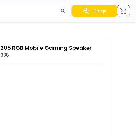
Əlaqə
a nəticələr arasında keçid etmək üçün ox düymələrindən i
S205 RGB Mobile Gaming Speaker
0338