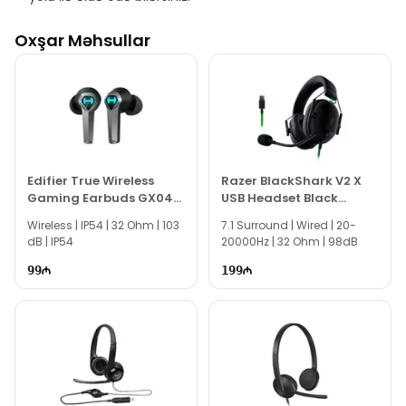
Oxşar Məhsullar
Edifier True Wireless
Razer BlackShark V2 X
Gaming Earbuds GX04
USB Headset Black
HECATE
RZ04-04570100-R3M1
Wireless | IP54 | 32 Ohm | 103
7.1 Surround | Wired | 20-
dB | IP54
20000Hz | 32 Ohm | 98dB
99
199