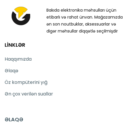
Bakıda elektronika məhsulları üçün
etibarlı və rahat ünvan. Mağazamızda
ən son noutbuklar, aksessuarlar və
digər məhsullar diqqətlə seçilmişdir
LİNKLƏR
Haqqımızda
Əlaqə
Öz kompüterini yığ
Ən çox verilən suallar
ƏLAQƏ