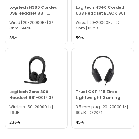
Logitech H390 Corded
Logitech H340 Corded
USB Headset 981-
USB Headset BLACK 981-
000406
000475
Wired | 20-20000Hz | 32
Wired | 20-20000Hz | 22
Ohm | 94dB
Ohm | 115dB
89
59
Logitech Zone 300
Trust GXT 415 Zirox
Headset 981-001407
Lightweight Gaming
Headset Black
Wireless | 50-20000Hz |
3.5 mm plug | 20-20000Hz |
96dB
90dB | DS2374
236
45