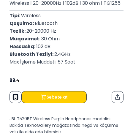
Wireless | 20-20000Hz | 102dB | 30 ohm | TG1255
Tipi: 
Wireless
Qoşulma: 
Bluetooth
Tezlik: 
20-20000 Hz
Müqavimət: 
30 Ohm
Həssaslıq: 
102 dB
Bluetooth Tezliyi: 
2.4GHz
Max İşləmə Müddəti: 57 Saat
89
Səbətə at
Paylaş
JBL T520BT Wireless Purple Headphones modelini
Bakıda TexnoGallery mağazasında nəğd və köçürmə
yolu ilə əldə edə bilərsiniz.