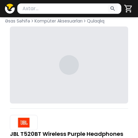
Məhsul axtar
Axtarış üçün ən azı 2 simvol yazın. Göndərmək üçü
Əsas Səhifə
Kompüter Aksesuarları
Qulaqlıq
JBL T520BT Wireless Purple Headphones