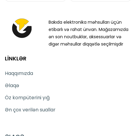
Fantech Sonata MH90 Gaming Headset
modelini
Bakıda Texno Gallery mağazasında
nəğd və
köçürmə yolu ilə əldə edə bilərsiniz.
Bakıda elektronika məhsulları üçün
etibarlı və rahat ünvan. Mağazamızda
ən son noutbuklar, aksessuarlar və
digər məhsullar diqqətlə seçilmişdir
LİNKLƏR
Haqqımızda
Əlaqə
Öz kompüterini yığ
Ən çox verilən suallar