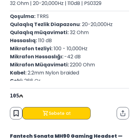
32 Ohm | 20-20,000Hz | 110dB | PS0329
Qoşulma:
 TRRS
Qulaqlıq Tezlik Diapazonu
: 20-20,000Hz
Qulaqlıq müqaviməti:
 32 Ohm
Həssaslıq:
 110 dB
Mikrafon tezliyi:
 100 - 10,000Hz
Mikrafon Həssaslığı: 
-42 dB
Mikrafon Müqaviməti: 
2200 Ohm
Kabel:
 2.2mm Nylon braided
Çəki:
 266 Qr
Zəmanət: 
14 Gün
105
Səbətə at
Paylaş
Fantech Sonata MH90 Gaming Headset —