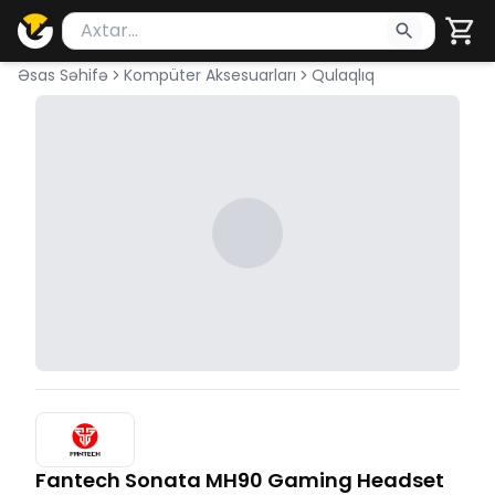
Məhsul axtar
Axtarış üçün ən azı 2 simvol yazın. Göndərmək üçü
Əsas Səhifə
Kompüter Aksesuarları
Qulaqlıq
Fantech Sonata MH90 Gaming Headset