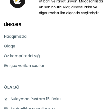
etibarlı və rahat ünvan. Mağazamızda
ən son noutbuklar, aksessuarlar və
digər məhsullar diqqətlə seçilmişdir
LİNKLƏR
Haqqımızda
Əlaqə
Öz kompüterini yığ
Ən çox verilən suallar
ƏLAQƏ
Suleyman Rustam 15, Baku
kazim@texnogallery.az