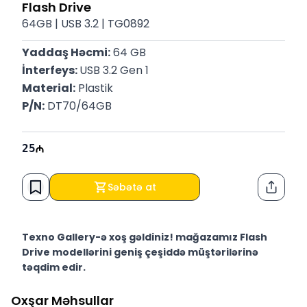
Flash Drive
64GB | USB 3.2 | TG0892
Yaddaş Həcmi:
 64 GB
İnterfeys: 
USB 3.2 Gen 1
Material:
 Plastik
P/N:
 DT70/64GB
25
Səbətə at
Paylaş
Texno Gallery-ə xoş gəldiniz! mağazamız Flash
Drive modellərini geniş çeşiddə müştərilərinə
təqdim edir.
Texno Gallery Bakıda Süleyman Rüstəm 15 ünvanında,
Oxşar Məhsullar
2011-ci ildən etibarən fəaliyyət göstərən multibrend