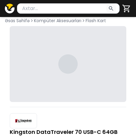
Məhsul axtar
Axtarış üçün ən azı 2 simvol yazın. Göndərmək üçü
Əsas Səhifə
Kompüter Aksesuarları
Flash Kart
Kingston DataTraveler 70 USB-C 64GB