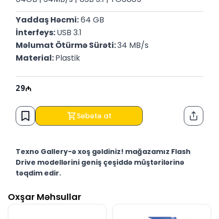
Yaddaş Həcmi:
 64 GB
İnterfeys: 
USB 3.1
Məlumat Ötürmə Sürəti: 
34 MB/s
Material: 
Plastik
29
Səbətə at
Paylaş
Texno Gallery-ə xoş gəldiniz! mağazamız Flash
Drive modellərini geniş çeşiddə müştərilərinə
təqdim edir.
Texno Gallery Bakıda Süleyman Rüstəm 15 ünvanında,
Oxşar Məhsullar
2011-ci ildən etibarən fəaliyyət göstərən multibrend
kompüter elektronikası mağazasıdır.