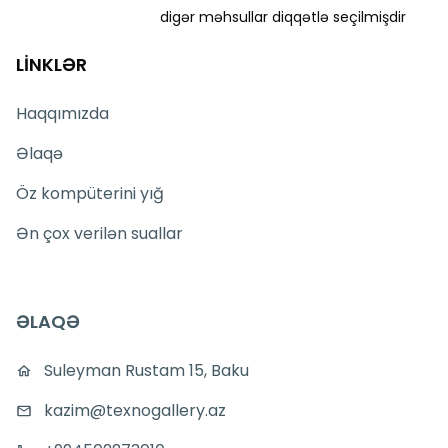
digər məhsullar diqqətlə seçilmişdir
LİNKLƏR
Haqqımızda
Əlaqə
Öz kompüterini yığ
Ən çox verilən suallar
ƏLAQƏ
Suleyman Rustam 15, Baku
kazim@texnogallery.az