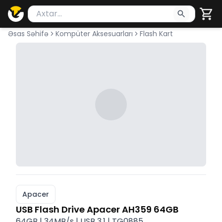
Məhsul axtar
Axtarış üçün ən azı 2 simvol yazın. Göndərmək üçü
Əsas Səhifə
Kompüter Aksesuarları
Flash Kart
Apacer
USB Flash Drive Apacer AH359 64GB
64GB | 34MB/s | USB 3.1 | TG0885