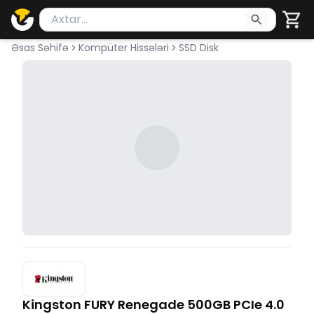
Məhsul axtar
Axtarış üçün ən azı 2 simvol yazın. Göndərmək üçü
Əsas Səhifə
Kompüter Hissələri
SSD Disk
Kingston FURY Renegade 500GB PCIe 4.0