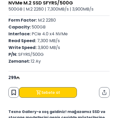
NVMe M.2 SSD SFYRS/500G
500GB | M.2 2280 | 7,300MB/s | 3,900MB/s
Form Factor:
 M.2 2280
Capacity: 
500GB
Interface:
 PCIe 4.0 x4 NVMe
Read Speed:
 7,300 MB/s 
Write Speed:
 3,900 MB/s 
P/N:
 SFYRS/500G
Zəmanət: 
12 Ay
299
Səbətə at
Paylaş
Texno Gallery-ə xoş gəldiniz! mağazamız SSD və
storage modellərini geniş çeşiddə müştərilərinə