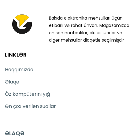
Bakıda elektronika məhsulları üçün
etibarlı və rahat ünvan. Mağazamızda
ən son noutbuklar, aksessuarlar və
digər məhsullar diqqətlə seçilmişdir
LİNKLƏR
Haqqımızda
Əlaqə
Öz kompüterini yığ
Ən çox verilən suallar
ƏLAQƏ