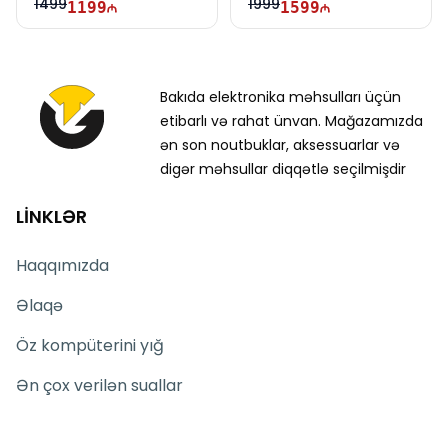
1499
1999
1199
1599
Bakıda elektronika məhsulları üçün
etibarlı və rahat ünvan. Mağazamızda
ən son noutbuklar, aksessuarlar və
digər məhsullar diqqətlə seçilmişdir
LİNKLƏR
Haqqımızda
Əlaqə
Öz kompüterini yığ
Ən çox verilən suallar