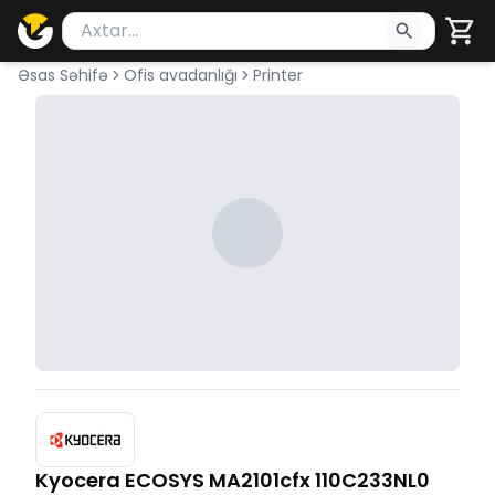
Məhsul axtar
Axtarış üçün ən azı 2 simvol yazın. Göndərmək üçü
Əsas Səhifə
Ofis avadanlığı
Printer
Kyocera ECOSYS MA2101cfx 110C233NL0