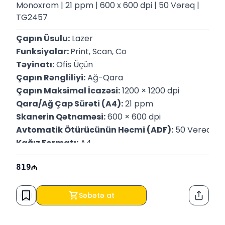
Monoxrom | 21 ppm | 600 x 600 dpi | 50 Vərəq |
TG2457
Çapın Üsulu:
 Lazer
Funksiyalar: 
Print, Scan, Co
Təyinatı:
 Ofis Üçün
Çapın Rəngliliyi:
 Ağ-Qara
Çapın Maksimal İcazəsi:
 1200 × 1200 dpi
Qara/Ağ Çap Sürəti (A4):
 21 ppm
Skanerin Qətnaməsi:
 600 × 600 dpi
Avtomatik Ötürücünün Həcmi (ADF):
 50 Vərəq
Kağız Formatı:
 A4
İnterfeyslər:
 USB
819
P/N:
 110C233NL0
Səbətə at
Paylaş