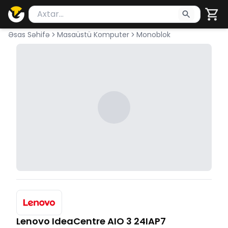
Məhsul axtar
Axtarış üçün ən azı 2 simvol yazın. Göndərmək üçü
Əsas Səhifə
Masaüstü Komputer
Monoblok
Lenovo IdeaCentre AIO 3 24IAP7