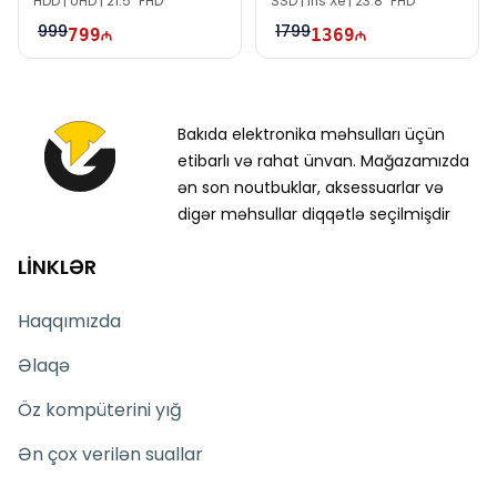
HDD | UHD | 21.5" FHD
SSD | Iris Xe | 23.8" FHD
999
1799
799
1369
Bakıda elektronika məhsulları üçün
etibarlı və rahat ünvan. Mağazamızda
ən son noutbuklar, aksessuarlar və
digər məhsullar diqqətlə seçilmişdir
LİNKLƏR
Haqqımızda
Əlaqə
Öz kompüterini yığ
Ən çox verilən suallar