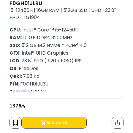
F0GH01JLRU
i5-12450H | 16GB RAM | 512GB SSD | UHD | 23.8"
FHD | TG1904
CPU:
 Intel ® Core ™ i5-12450H
RAM:
 16 GB DDR4 3200MHz
SSD:
 512 GB M.2 NVMe™ PCIe® 4.0
GFX:
 Intel® UHD Graphics
LCD:
 23.8" FHD (1920 x 1080) IPS
OS:
 FreeDos
Çəki: 
7.03 Kq
P/N: 
F0GH01JLRU
Zəmanət: 
12 Ay
1376
Səbətə at
Paylaş