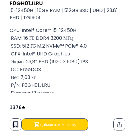
F0GH01JLRU
i5-12450H | 16GB RAM | 512GB SSD | UHD | 23.8"
FHD | TG1904
CPU: Intel® Core™ i5-12450H
 RAM: 16 ГБ DDR4 3200 МГц
 SSD: 512 ГБ M.2 NVMe™ PCIe® 4.0
 GFX: Intel® UHD Graphics
 Экран: 23,8″ FHD (1920 × 1080) IPS
 ОС: FreeDOS
 Вес: 7,03 кг
 P/N: F0GH01JLRU
 Гарантия: 12 месяцев
1376
Добавить в корзину
Функци