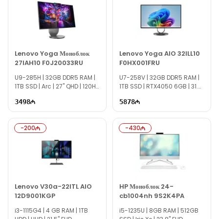
через сайт.
Если вам нужна помощь в выборе, наши специалисты
доступны ежедневно с 10:00 до 19:00.
По всем вопросам модели Lenovo IdeaCentre AIO 3
Lenovo Yoga Моноблок
Lenovo Yoga AIO 32ILL10
24IAP7 F0GH01JLRU наша служба онлайн-поддержки
27IAH10 F0J20033RU
F0HX001FRU
всегда готова помочь.
U9-285H | 32GB DDR5 RAM |
U7-258V | 32GB DDR5 RAM |
Вне рабочего времени вы можете оставить заявку по
1TB SSD | Arc | 27" QHD | 120Hz
1TB SSD | RTX4050 6GB | 31.5"
электронной почте или написать нам в WhatsApp.
| Win11
UHD | Win11
3498
5878
Благодарим вас за интерес к Texno Gallery!
-
200
-
430
Lenovo V30a-22ITL AIO
HP Моноблок 24-
12D9001KGP
cb1004nh 9S2K4PA
i3-1115G4 | 4 GB RAM | 1TB
i5-1235U | 8GB RAM | 512GB