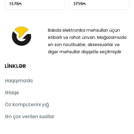
3178
3759
Bakıda elektronika məhsulları üçün
etibarlı və rahat ünvan. Mağazamızda
ən son noutbuklar, aksessuarlar və
digər məhsullar diqqətlə seçilmişdir
LİNKLƏR
Haqqımızda
Əlaqə
Öz kompüterini yığ
Ən çox verilən suallar