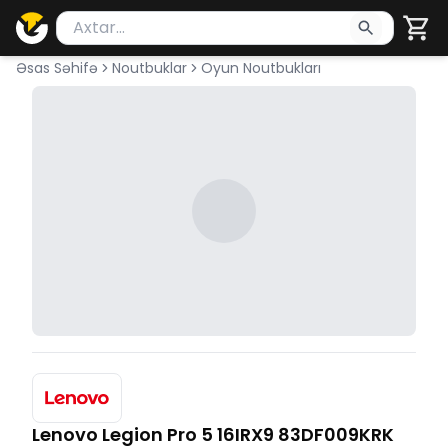
Məhsul axtar
Axtarış üçün ən azı 2 simvol yazın. Göndərmək üçü
Əsas Səhifə
Noutbuklar
Oyun Noutbukları
Lenovo Legion Pro 5 16IRX9 83DF009KRK