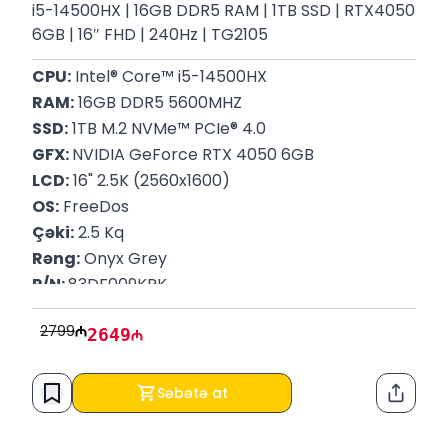
i5-14500HX | 16GB DDR5 RAM | 1TB SSD | RTX4050
6GB | 16″ FHD | 240Hz | TG2105
CPU:
 Intel® Core™ i5-14500HX
RAM:
 16GB DDR5 5600MHZ
SSD:
 1TB M.2 NVMe™ PCIe® 4.0
GFX: 
NVIDIA GeForce RTX 4050 6GB
LCD:
 16" 2.5K (2560x1600)
OS:
 FreeDos
Çəki:
 2.5 Kq
Rəng:
 Onyx Grey
P/N: 
83DF009KRK
Zəmanət:
 12 Ay
2799
2649
Səbətə at
Paylaş