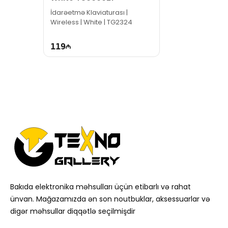
İdarəetmə Klaviaturası |
Wireless | White | TG2324
119
Bakıda elektronika məhsulları üçün etibarlı və rahat
ünvan. Mağazamızda ən son noutbuklar, aksessuarlar və
digər məhsullar diqqətlə seçilmişdir