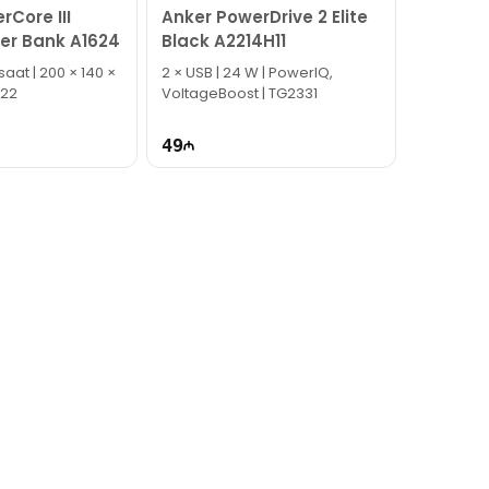
rCore III
Anker PowerDrive 2 Elite
er Bank A1624
Black A2214H11
aat | 200 × 140 ×
2 × USB | 24 W | PowerIQ,
322
VoltageBoost | TG2331
49