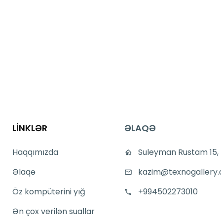
LİNKLƏR
ƏLAQƏ
Haqqımızda
Suleyman Rustam 15,
Əlaqə
kazim@texnogallery.
Öz kompüterini yığ
+994502273010
Ən çox verilən suallar