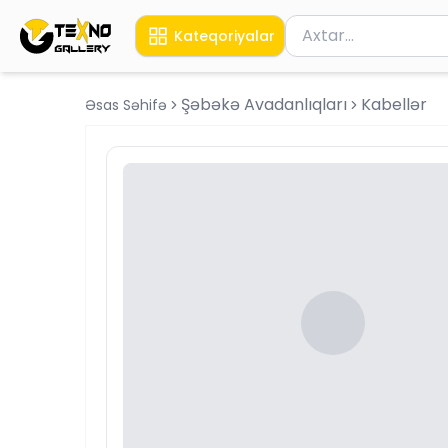
Məhsul axtar
Kateqoriyalar
Axtarış üçün ən azı 
Şəbəkə Avadanlıqları
Kabellər
Əsas Səhifə