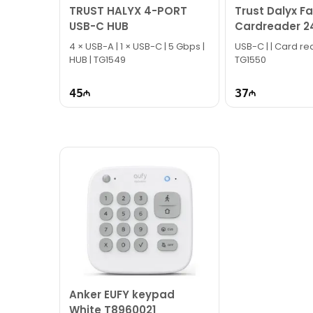
TRUST HALYX 4-PORT
Trust Dalyx F
USB-C HUB
Cardreader 2
4 × USB-A | 1 × USB-C | 5 Gbps |
USB-C | | Card reader | HUB |
HUB | TG1549
TG1550
45
37
Anker EUFY keypad
White T8960021