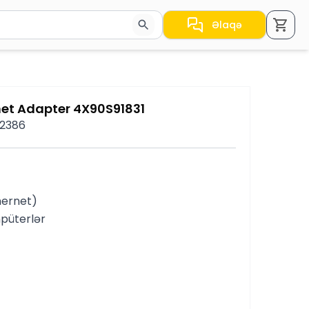
Əlaqə
a nəticələr arasında keçid etmək üçün ox düymələrindən i
net Adapter 4X90S91831
G2386
hernet)
püterlər