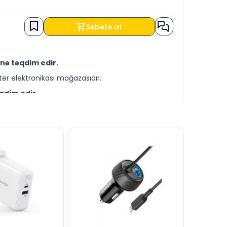
Səbətə at
nə təqdim edir.
er elektronikası mağazasıdır.
qdim edir.
-servis xidmətləri təqdim etməkdədir.
EDİT şərtləri ilə əldə edə bilərsiniz.
təsilə bizə yaza bilərsiniz.
tək xəttində cavablandırmağa hər daim
dərə bilərsiniz.