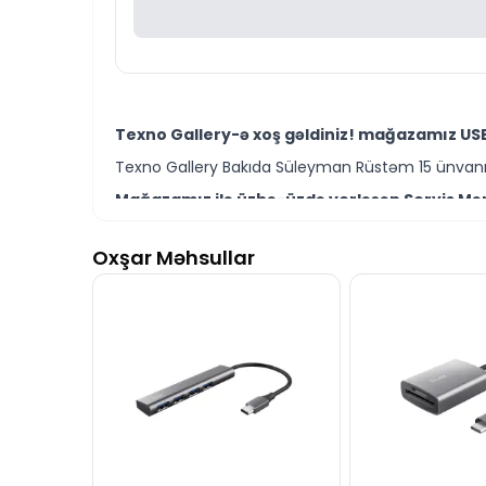
Texno Gallery-ə xoş gəldiniz! mağazamız USB
Texno Gallery Bakıda Süleyman Rüstəm 15 ünvanın
Mağazamız ilə üzbə-üzdə yerləşən Servis Mərk
Texno Gallery Servisdə Bakının ən təcrübəli İT m
Oxşar Məhsullar
Lenovo USB-C to Ethernet Adapter 4X90S91831 
Ünvanımız 28 Mall TM-dən 150 metr məsafədə yer
İstər USB-C Ethernet adapter modelləri istərsə
Seçim etməkdə məsləhətə ehtiyacınız varsa təcrüb
Lenovo USB-C to Ethernet Adapter 4X90S91831
hazırıq.
İş saatlarından kənar vaxtlarda əlaqə qurmaq üç
Bizə maraq göstərdiyiniz üçün təşəkkür ediri