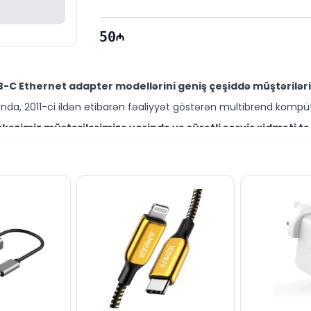
50
-C Ethernet adapter modellərini geniş çeşiddə müştəriləri
da, 2011-ci ildən etibarən fəaliyyət göstərən multibrend kompüt
əzimiz müştərilərimizə yerində və sürətli servis xidməti tə
ütəxəssisləri müştərilərimiz üçün geniş çeşiddə proqram və təmir
modelini Bakıda sərfəli qiymətə NƏĞD, KÖÇÜRMƏ həmçinin KR
ləşir.
 də digər brend məhsullarla bağlı suallarınızı saytımız vasi
əli mütəxəssislərimiz hər gün 10:00-19:00 saatlarında aktivdir.
 modeli ilə bağlı bütün suallarınızı saytımızın canlı dəs
ün email ilə qeydiyyat edə və ya WhatsApp nömrəmizə mesaj gön
k!