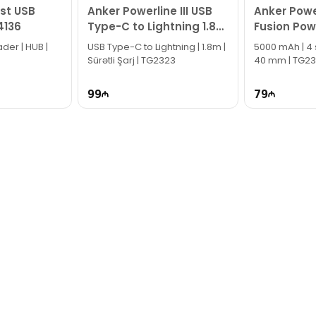
ast USB
Anker Powerline III USB
Anker Powe
4136
Type-C to Lightning 1.8
Fusion Pow
m A8843HB1
USB Type-C to Lightning | 1.8m |
5000 mAh | 4 s
Sürətli Şarj | TG2323
40 mm | TG2
99
79