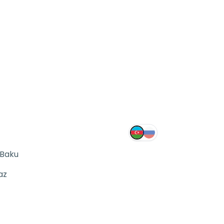
 Baku
az