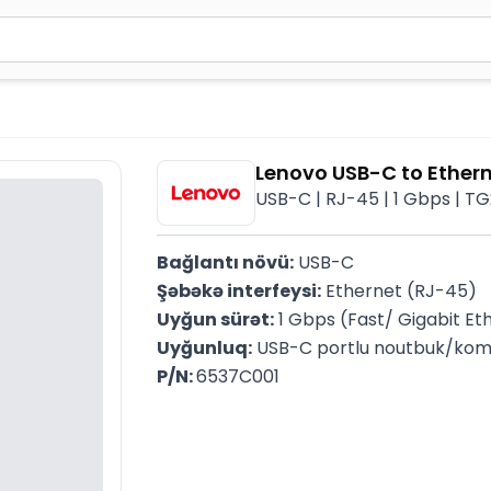
2 simvol yazın. Göndərmək üçün Enter düyməsini basın və y
Lenovo USB-C to Ether
USB-C | RJ-45 | 1 Gbps | T
Bağlantı növü:
 USB-C
Şəbəkə interfeysi:
 Ethernet (RJ-45)
Uyğun sürət:
 1 Gbps (Fast/ Gigabit Et
Uyğunluq:
 USB-C portlu noutbuk/kom
P/N: 
6537C001