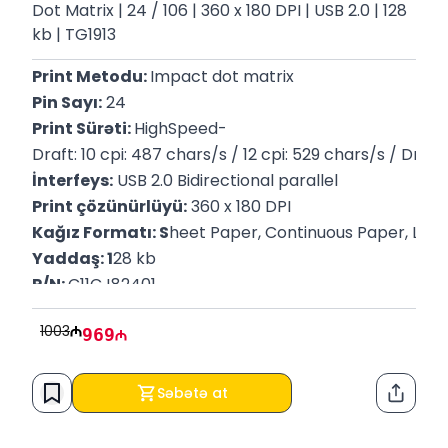
Dot Matrix | 24 / 106 | 360 x 180 DPI | USB 2.0 | 128
kb | TG1913
Print Metodu: 
Impact dot matrix
Pin Sayı:
 24
Print Sürəti: 
HighSpeed-
Draft: 10 cpi: 487 chars/s / 12 cpi: 529 chars/s / Draft: 
İnterfeys:
 USB 2.0 Bidirectional parallel
Print çözünürlüyü:
 360 x 180 DPI
Kağız Formatı: S
heet Paper, Continuous Paper, Labe
Yaddaş: 1
28 kb
P/N: 
C11CJ82401
Zəmanət:
 12 Ay
1003
969
Səbətə at
Paylaş