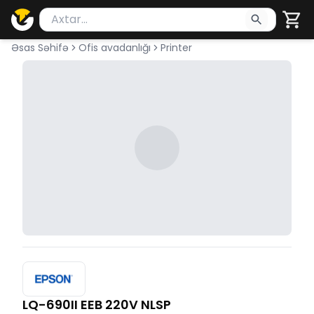
Məhsul axtar
Axtarış üçün ən azı 2 simvol yazın. Göndərmək üçü
Əsas Səhifə
Ofis avadanlığı
Printer
LQ-690II EEB 220V NLSP