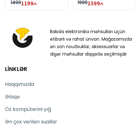
1499
1999
1199
1599
Bakıda elektronika məhsulları üçün
etibarlı və rahat ünvan. Mağazamızda
ən son noutbuklar, aksessuarlar və
digər məhsullar diqqətlə seçilmişdir
LİNKLƏR
Haqqımızda
Əlaqə
Öz kompüterini yığ
Ən çox verilən suallar