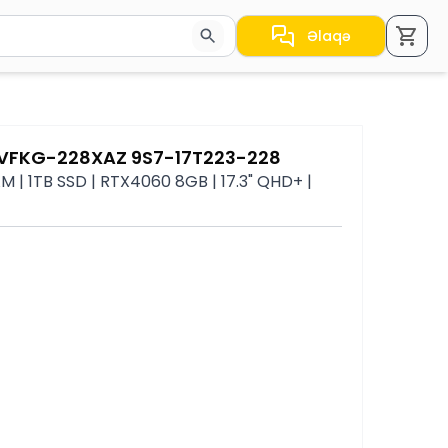
Əlaqə
a nəticələr arasında keçid etmək üçün ox düymələrindən i
14VFKG-228XAZ 9S7-17T223-228
 | 1TB SSD | RTX4060 8GB | 17.3" QHD+ |