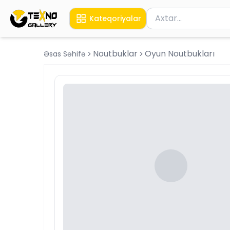
Məhsul axtar
Kateqoriyalar
Axtarış üçün ən azı 
Noutbuklar
Oyun Noutbukları
Əsas Səhifə