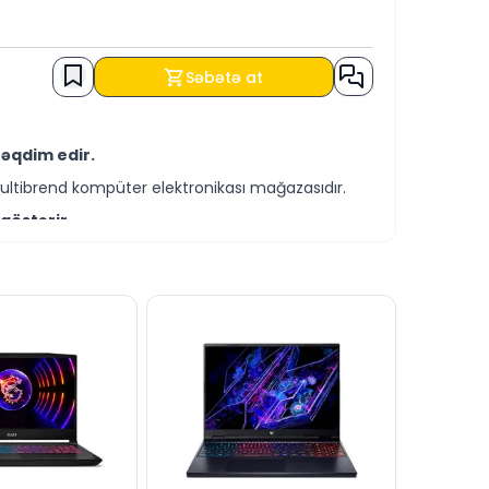
Səbətə at
təqdim edir.
ultibrend kompüter elektronikası mağazasıdır.
göstərir.
əqdim olunur.
t şərtləri ilə əldə edə bilərsiniz.
siniz.
timiz vasitəsilə cavablandırmağa hazırıq.