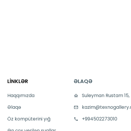
LİNKLƏR
ƏLAQƏ
Haqqımızda
Suleyman Rustam 15,
Əlaqə
kazim@texnogallery.
Öz kompüterini yığ
+994502273010
Ən çox verilən suallar