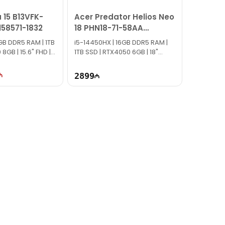
 15 B13VFK-
Acer Predator Helios Neo
158571-1832
18 PHN18-71-58AA
NH.QS1ER.001
6GB DDR5 RAM | 1TB
i5-14450HX | 16GB DDR5 RAM |
8GB | 15.6" FHD |
1TB SSD | RTX4050 6GB | 18"
WQXGA | 165Hz
2899