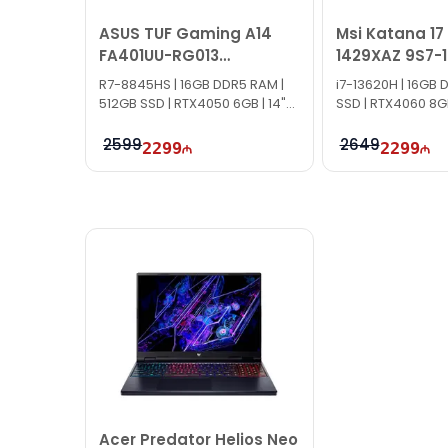
ASUS TUF Gaming A14
Msi Katana 17
FA401UU-RG013
1429XAZ 9S7-1
90NR0JD1-M001E0
R7-8845HS | 16GB DDR5 RAM |
i7-13620H | 16GB 
512GB SSD | RTX4050 6GB | 14"
SSD | RTX4060 8GB 
2.5K | 165Hz
144Hz
2599
2649
2299
2299
Acer Predator Helios Neo