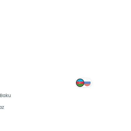
 Baku
az