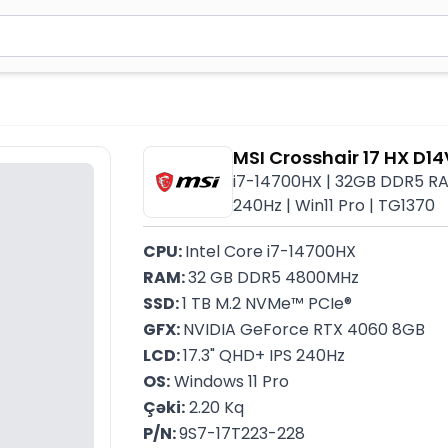
2 simvol yazın. Göndərmək üçün Enter düyməsini basın və y
MSI Crosshair 17 HX D
i7-14700HX | 32GB DDR5 RAM
240Hz | Win11 Pro | TG1370
CPU: 
Intel Core i7-14700HX
RAM: 
32 GB DDR5 4800MHz
SSD: 
1 TB M.2 NVMe™ PCIe®
GFX: 
NVIDIA GeForce RTX 4060 8GB
LCD: 
17.3" QHD+ IPS 240Hz
OS:
 Windows 11 Pro
Çəki:
 2.20 Kq
P/N: 
9S7-17T223-228