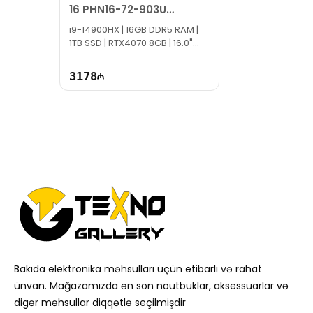
16 PHN16-72-903U
NH.QREEM.001
i9-14900HX | 16GB DDR5 RAM |
1TB SSD | RTX4070 8GB | 16.0"
WQXGA | 240Hz
3178
Bakıda elektronika məhsulları üçün etibarlı və rahat
ünvan. Mağazamızda ən son noutbuklar, aksessuarlar və
digər məhsullar diqqətlə seçilmişdir