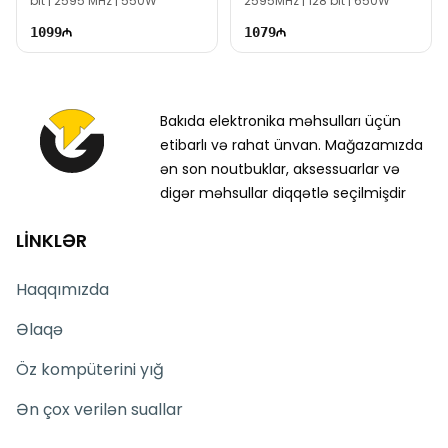
bit | 2595 MHz | 550W
2595MHz | 128 bit | 650W
1099
1079
Bakıda elektronika məhsulları üçün
etibarlı və rahat ünvan. Mağazamızda
ən son noutbuklar, aksessuarlar və
digər məhsullar diqqətlə seçilmişdir
LİNKLƏR
Haqqımızda
Əlaqə
Öz kompüterini yığ
Ən çox verilən suallar