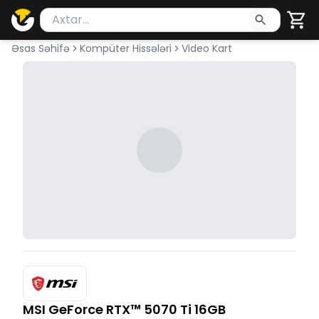
Məhsul axtar
Axtarış üçün ən azı 2 simvol yazın. Göndərmək üçü
Əsas Səhifə
Kompüter Hissələri
Video Kart
MSI GeForce RTX™ 5070 Ti 16GB