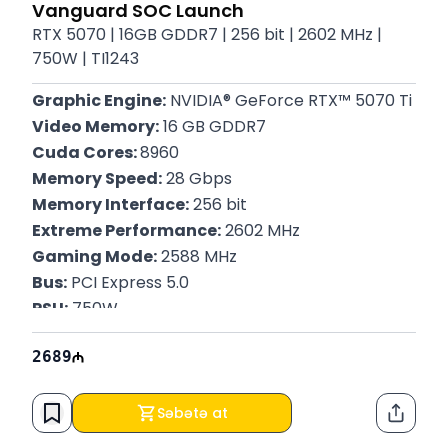
Vanguard SOC Launch
RTX 5070 | 16GB GDDR7 | 256 bit | 2602 MHz |
750W | TI1243
Graphic Engine:
 NVIDIA® GeForce RTX™ 5070 Ti
Video Memory:
 16 GB GDDR7
Cuda Cores: 
8960
Memory Speed:
 28 Gbps
Memory Interface:
 256 bit
Extreme Performance:
 2602 MHz
Gaming Mode:
 2588 MHz
Bus:
 PCI Express 5.0
PSU:
 750W
Connector:
 1x 16-pin
2689
Zəmanət:
 12 Ay
Səbətə at
Paylaş