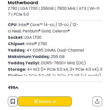
Motherboard
Z790 | LGA 1700​ | 256GB | 7800 MHz | ATX | Wi-Fi
7 | PCIe 5.0
CPU:
 Intel® Core™ 14-cü / 13-cü / 12-
ci Nəsil, Pentium® Gold, Celeron®
Socket:
 LGA 1700
Chipset:
 Intel® Z790
Yaddaş:
 4× DDR5 DIMM, Dual-Channel
Maksimum Yaddaş:
 256 GB
Yaddaş Tezliyi:
 DDR5-7800+ MHz (OC)
Storage:
 4× M.2 (1× PCIe 5.0 x4, 3× PCIe 4.0 x4), 8× SA
Slotlar:
 1× PCIe 5.0 x16, 1× PCIe 4.0 x16 (x4 mode), 1× P
Ethernet:
 Intel® 2.5Gb LAN
490
Wi-Fi / Bluetooth:
 Wi-Fi 7, Bluetooth 5.4
Video Çıxışlar:
 1× HDMI 2.1, 1× DisplayPort 1.4
USB:
 USB 3.2 Gen2x2 Type-
Səbətə at
Paylaş
C (20Gb/s), USB 3.2 Gen2, USB 3.2 Gen1, USB 2.0