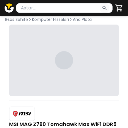
Məhsul axtar
Axtarış üçün ən azı 2 simvol yazın. Göndərmək üçü
Əsas Səhifə
Kompüter Hissələri
Ana Plata
MSI MAG Z790 Tomahawk Max WiFi DDR5