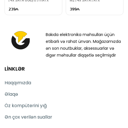
| 4x SATA 6Gb/s | mATX
M2 | 4x SATA | ATX
239
399
Bakıda elektronika məhsulları üçün
etibarlı və rahat ünvan. Mağazamızda
ən son noutbuklar, aksessuarlar və
digər məhsullar diqqətlə seçilmişdir
LİNKLƏR
Haqqımızda
Əlaqə
Öz kompüterini yığ
Ən çox verilən suallar