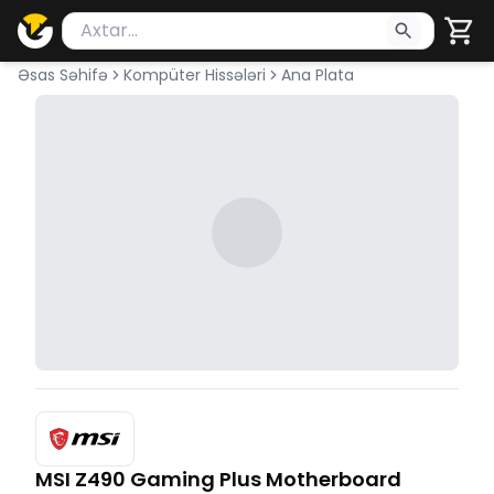
Məhsul axtar
Axtarış üçün ən azı 2 simvol yazın. Göndərmək üçü
Əsas Səhifə
Kompüter Hissələri
Ana Plata
MSI Z490 Gaming Plus Motherboard