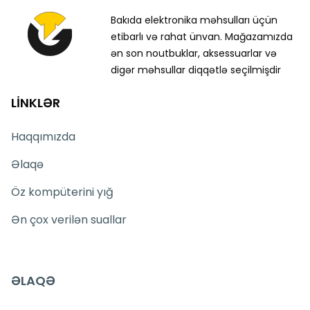
təmir xidmətləri göstərirlər.
Bakıda elektronika məhsulları üçün
MSI Z490 Gaming Plus modelini Bakıda sərfəli
etibarlı və rahat ünvan. Mağazamızda
qiymətə NƏĞD, KÖÇÜRMƏ və həmçinin KREDİT
ən son noutbuklar, aksessuarlar və
şərtləri ilə əldə edə bilərsiniz.
digər məhsullar diqqətlə seçilmişdir
Ünvanımız 28 Mall Ticarət Mərkəzindən 150 metr
məsafədə yerləşir.
LİNKLƏR
İstər MSI Gaming seriyası ana plataları, istərsə də
Haqqımızda
Intel platforması üçün digər gaming
komponentləri ilə bağlı suallarınızı saytımız
Əlaqə
vasitəsilə bizə ünvanlaya bilərsiniz.
Seçim etməkdə dəstəyə ehtiyacınız varsa, təcrübəli
Öz kompüterini yığ
mütəxəssislərimiz hər gün saat 10:00–19:00 aralığında
xidmətinizdədir.
Ən çox verilən suallar
MSI Z490 Gaming Plus anakart modeli ilə bağlı
bütün suallarınızı canlı dəstək xəttimiz vasitəsilə
cavablandırmağa hər zaman hazırıq.
ƏLAQƏ