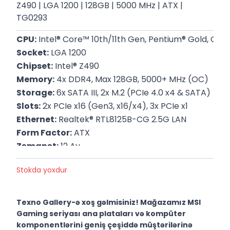
Z490 | LGA 1200​ | 128GB | 5000 MHz | ATX |
TG0293
CPU:
 Intel® Core™ 10th/11th Gen, Pentium® Gold, Cel
Socket:
 LGA 1200
Chipset:
 Intel® Z490
Memory:
 4x DDR4, Max 128GB, 5000+ MHz (OC)
Storage:
 6x SATA III, 2x M.2 (PCIe 4.0 x4 & SATA)
Slots:
 2x PCIe x16 (Gen3, x16/x4), 3x PCIe x1
Ethernet:
 Realtek® RTL8125B-CG 2.5G LAN
Form Factor:
 ATX
Zəmanət:
 12 Ay
Stokda yoxdur
Texno Gallery-ə xoş gəlmisiniz! Mağazamız MSI
Gaming seriyası ana plataları və kompüter
komponentlərini geniş çeşiddə müştərilərinə