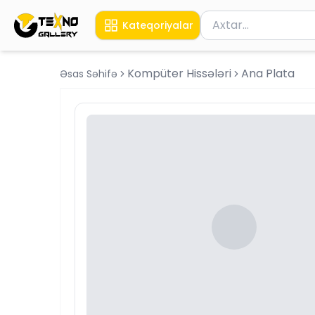
Məhsul axtar
Kateqoriyalar
Axtarış üçün ən azı 
Kompüter Hissələri
Ana Plata
Əsas Səhifə