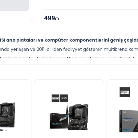
499
SI ana plataları və kompüter komponentlərini geniş çeşidd
da yerləşən və 2011-ci ildən fəaliyyət göstərən multibrend kom
zimiz müştərilərimizə sürətli və peşəkar servis xidməti tə
ssisləri kompüter yığılması, diaqnostika və təmir xidmətləri göstə
rfəli qiymətə NƏĞD, KÖÇÜRMƏ və həmçinin KREDİT şərtləri il
məsafədə yerləşir.
üter komponentləri ilə bağlı suallarınızı saytımız vasitəsilə
li mütəxəssislərimiz hər gün saat 10:00–19:00 aralığında xidməti
 suallarınızı canlı dəstək xəttimiz vasitəsilə cavablandırm