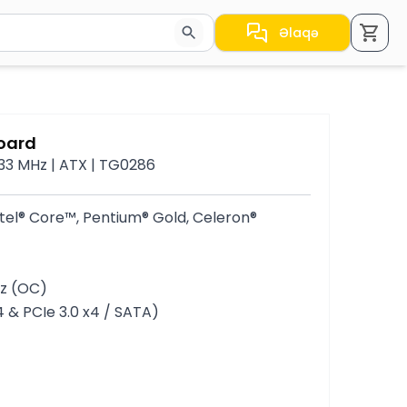
Əlaqə
a nəticələr arasında keçid etmək üçün ox düymələrindən i
oard
5333 MHz | ATX | TG0286
Intel® Core™, Pentium® Gold, Celeron®
Hz (OC)
x4 & PCIe 3.0 x4 / SATA)