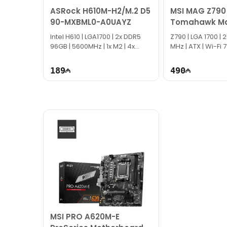
ASRock H610M-H2/M.2 D5
MSI MAG Z790
90-MXBML0-A0UAYZ
Tomahawk Ma
DDR5 Mother
Intel H610 | LGA1700 | 2x DDR5
Z790 | LGA 1700​ |
96GB | 5600MHz | 1x M2 | 4x
MHz | ATX | Wi-Fi 7
SATA | Micro ATX
189
490
MSI PRO A620M-E