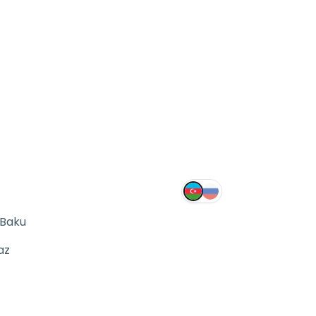
 Baku
az