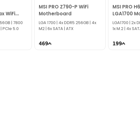
MSI PRO Z790-P WiFi
MSI PRO H
x WiFi
Motherboard
LGA1700 M
board
 256GB | 7800
LGA 1700​ | 4x DDR5 256GB | 4x
LGA1700 | 2x 
 | PCIe 5.0
M2 | 6x SATA | ATX
1x M.2 | 4x S
469
199