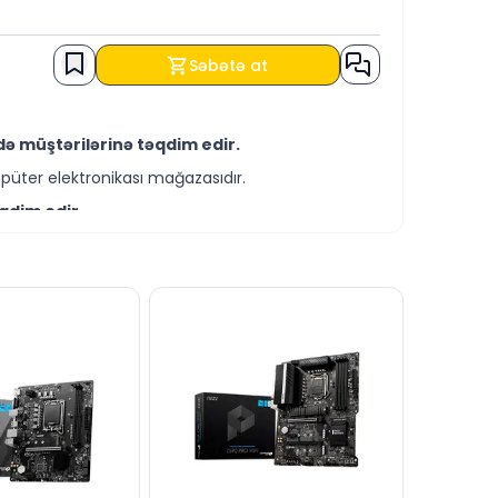
Səbətə at
ə müştərilərinə təqdim edir.
püter elektronikası mağazasıdır.
qdim edir.
rirlər.
ə əldə edə bilərsiniz.
 bizə ünvanlaya bilərsiniz.
nizdədir.
ağa hər zaman hazırıq.