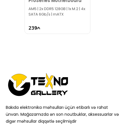
ProSeries Motherboard
AM5 | 2x DDR5 128GB | 1x M.2 | 4x
SATA 6Gb/s | mATX
239
Bakıda elektronika məhsulları üçün etibarlı və rahat
ünvan. Mağazamızda ən son noutbuklar, aksessuarlar və
digər məhsullar diqqətlə seçilmişdir