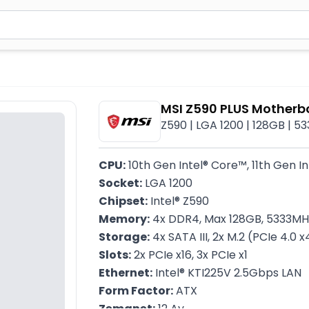
2 simvol yazın. Göndərmək üçün Enter düyməsini basın və y
MSI Z590 PLUS Motherb
Z590 | LGA 1200​ | 128GB | 
CPU:
 10th Gen Intel® Core™, 11th Gen 
Socket:
 LGA 1200
Chipset:
 Intel® Z590
Memory:
 4x DDR4, Max 128GB, 5333M
Storage:
 4x SATA III, 2x M.2 (PCIe 4.0 
Slots:
 2x PCIe x16, 3x PCIe x1
Ethernet:
 Intel® KTI225V 2.5Gbps LAN
Form Factor:
 ATX
Zəmanət:
 12 Ay