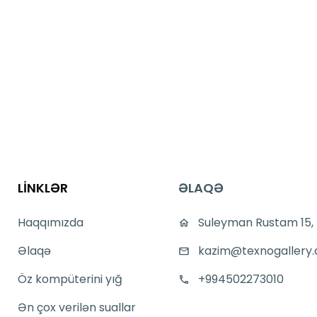
LİNKLƏR
ƏLAQƏ
Haqqımızda
Suleyman Rustam 15,
Əlaqə
kazim@texnogallery.
Öz kompüterini yığ
+994502273010
Ən çox verilən suallar