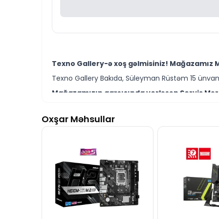
Texno Gallery-ə xoş gəlmisiniz! Mağazamız M
Texno Gallery Bakıda, Süleyman Rüstəm 15 ünvanın
Mağazamızın qarşısında yerləşən Servis Mərkə
Texno Gallery Servisdə Bakının təcrübəli İT mütəxə
Oxşar Məhsullar
MSI Z590 PLUS Motherboard modelini Bakıda sə
Ünvanımız 28 Mall Ticarət Mərkəzindən 150 metr 
İstər MSI ana plataları, istərsə də digər komp
Seçim etməkdə dəstəyə ehtiyacınız varsa, təcrübə
MSI Z590 PLUS anakart modeli ilə bağlı bütün