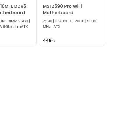
610M-E DDR5
MSI Z590 Pro WiFi
otherboard
Motherboard
DDR5 DIMM 96GB |
Z590 | LGA 1200​ | 128GB | 5333
ATA 6Gb/s | mATX
MHz | ATX
449