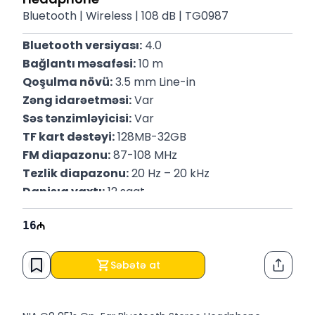
Bluetooth | Wireless | 108 dB | TG0987
Bluetooth versiyası:
 4.0
Bağlantı məsafəsi:
 10 m
Qoşulma növü:
 3.5 mm Line-in
Zəng idarəetməsi:
 Var
Səs tənzimləyicisi:
 Var
TF kart dəstəyi:
 128MB-32GB
FM diapazonu:
 87-108 MHz
Tezlik diapazonu:
 20 Hz – 20 kHz
Danişıq vaxtı:
 12 saat
Musiqi dinləmə vaxtı:
 10 saat
16
Gözləmə rejimi:
 120 saat
Enerji yığma müddəti:
 2 saat
Səbətə at
Paylaş