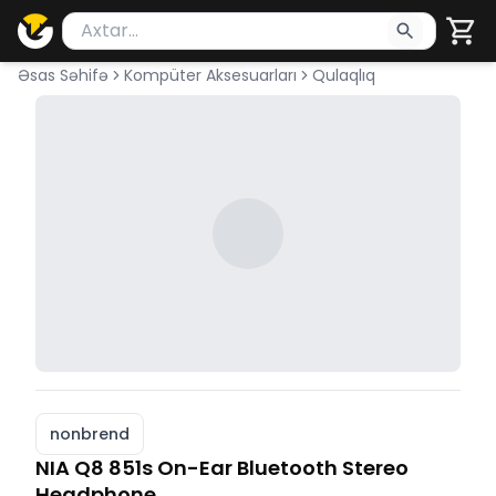
Məhsul axtar
Axtarış üçün ən azı 2 simvol yazın. Göndərmək üçü
Əsas Səhifə
Kompüter Aksesuarları
Qulaqlıq
nonbrend
NIA Q8 851s On-Ear Bluetooth Stereo
Headphone