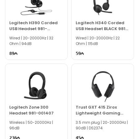
Logitech H390 Corded
Logitech H340 Corded
USB Headset 981-
USB Headset BLACK 981-
000406
000475
Wired | 20-20000Hz | 32
Wired | 20-20000Hz | 22
Ohm | 94dB
Ohm | 115dB
89
59
Logitech Zone 300
Trust GXT 415 Zirox
Headset 981-001407
Lightweight Gaming
Headset Black
Wireless | 50-20000Hz |
3.5 mm plug | 20-20000Hz |
96dB
90dB | DS2374
236
45