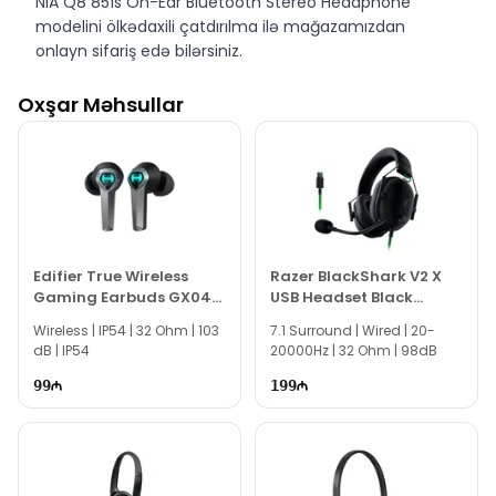
NIA Q8 851s On-Ear Bluetooth Stereo Headphone
modelini ölkədaxili çatdırılma ilə mağazamızdan
onlayn sifariş edə bilərsiniz.
NIA Q8 851s On-Ear Bluetooth Stereo Headphone
Oxşar Məhsullar
modelini Bakıda Texnogallery mağazasında nəğd və
köçürmə yolu ilə əldə edə bilərsiniz.
Edifier True Wireless
Razer BlackShark V2 X
Gaming Earbuds GX04
USB Headset Black
HECATE
RZ04-04570100-R3M1
Wireless | IP54 | 32 Ohm | 103
7.1 Surround | Wired | 20-
dB | IP54
20000Hz | 32 Ohm | 98dB
99
199