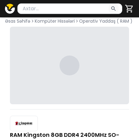
Məhsul axtar
Axtarış üçün ən azı 2 simvol yazın. Göndərmək üçü
Əsas Səhifə
Kompüter Hissələri
Operativ Yaddaş ( RAM )
RAM Kingston 8GB DDR4 2400MHz SO-