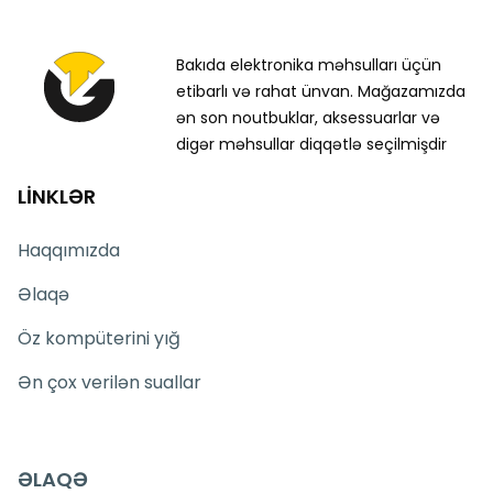
Bakıda elektronika məhsulları üçün
etibarlı və rahat ünvan. Mağazamızda
ən son noutbuklar, aksessuarlar və
digər məhsullar diqqətlə seçilmişdir
LİNKLƏR
Haqqımızda
Əlaqə
Öz kompüterini yığ
Ən çox verilən suallar
ƏLAQƏ