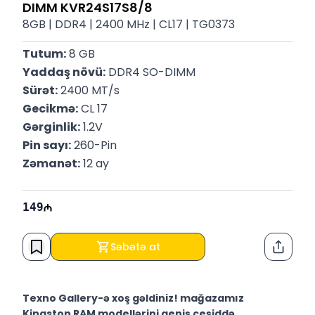
DIMM KVR24S17S8/8
8GB | DDR4 | 2400 MHz | CL17 | TG0373
Tutum:
 8 GB
Yaddaş növü:
 DDR4 SO-DIMM
Sürət:
 2400 MT/s
Gecikmə:
 CL 17
Gərginlik:
 1.2V
Pin sayı:
 260-Pin
Zəmanət:
 12 ay
149
Səbətə at
Paylaş
Texno Gallery-ə xoş gəldiniz! mağazamız
Kingston RAM modellərini geniş çeşiddə