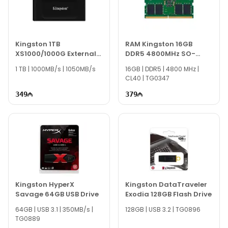
Kingston 1TB
RAM Kingston 16GB
XS1000/1000G External
DDR5 4800MHz SO-
SSD
DIMM KVR48S40BS8-16
1 TB | 1000MB/s | 1050MB/s
16GB | DDR5 | 4800 MHz |
CL40 | TG0347
349
379
Kingston HyperX
Kingston DataTraveler
Savage 64GB USB Drive
Exodia 128GB Flash Drive
64GB | USB 3.1 | 350MB/s |
128GB | USB 3.2 | TG0896
TG0889