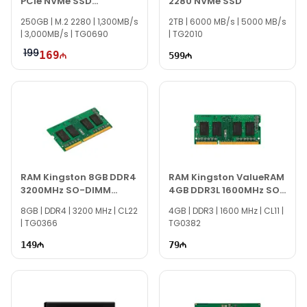
PCIe NVMe SSD
2280 NVMe SSD
SNV2S/250G
250GB | M.2 2280 | 1,300MB/s
2TB | 6000 MB/s | 5000 MB/s
| 3,000MB/s | TG0690
| TG2010
199
169
599
RAM Kingston 8GB DDR4
RAM Kingston ValueRAM
3200MHz SO-DIMM
4GB DDR3L 1600MHz SO-
ACR32D4S2S1ME-8
DIMM KVR16LS11/4
8GB | DDR4 | 3200 MHz | CL22
4GB | DDR3 | 1600 MHz | CL11 |
| TG0366
TG0382
149
79