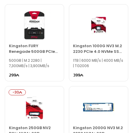
Kingston FURY
Kingston 1000G NV3 M.2
Renegade 500GB PCIe
2230 PCIe 4.0 NVMe SSD
4.0 NVMe M.2 SSD
PCIe
500GB | M.2 2280 |
1TB | 6000 MB/s | 4000 MB/s
SFYRS/500G
7,300MB/s | 3,900MB/s
| TG2006
299
399
-
30
Kingston 250GB NV2
Kingston 2000G NV3 M.2