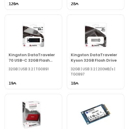
120
28
Kingston DataTraveler
Kingston DataTraveler
70 USB-C 32GB Flash
Kyson 32GB Flash Drive
Drive
32GB | USB 3.2 | TG0891
32GB | USB 3.2 | 200MB/s |
TG0897
19
18