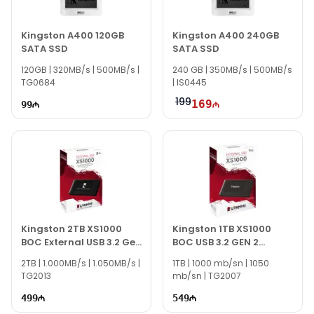
Kingston A400 120GB
Kingston A400 240GB
SATA SSD
SATA SSD
120GB | 320MB/s | 500MB/s |
240 GB | 350MB/s | 500MB/s
TG0684
| IS0445
199
169
99
Kingston 2TB XS1000
Kingston 1TB XS1000
BOC External USB 3.2 Gen
BOC USB 3.2 GEN 2
2 Portable Solid State
Portable State Drive
2TB | 1.000MB/s | 1.050MB/s |
1TB | 1000 mb/sn | 1050
Drive
TG2013
mb/sn | TG2007
499
549