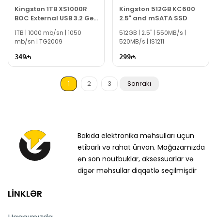
Kingston 1TB XS1000R
Kingston 512GB KC600
BOC External USB 3.2 Gen
2.5" and mSATA SSD
2 Portable Solid State
1TB | 1000 mb/sn | 1050
512GB | 2.5" | 550MB/s |
Drive
mb/sn | TG2009
520MB/s | IS1211
349
299
1
2
3
Sonrakı
Bakıda elektronika məhsulları üçün
etibarlı və rahat ünvan. Mağazamızda
ən son noutbuklar, aksessuarlar və
digər məhsullar diqqətlə seçilmişdir
LİNKLƏR