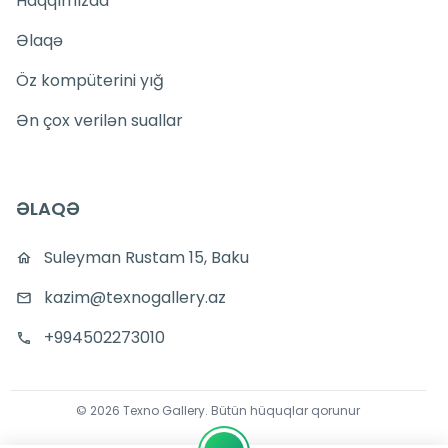
Haqqımızda
Əlaqə
Öz kompüterini yığ
Ən çox verilən suallar
ƏLAQƏ
Suleyman Rustam 15, Baku
kazim@texnogallery.az
+994502273010
©
2026
Texno Gallery
.
Bütün hüquqlar qorunur