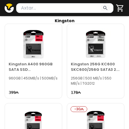
Məhsul axtar
Axtarış üçün ən azı 2 simvol yazın. Göndərmək üçü
Kingston
Kingston A400 960GB
Kingston 256G KC600
SATA SSD
SKC600/256G SATA3 2.5
SA400S37/960G
SSD
960GB | 450MB/s | 500MB/s
256GB | 500 MB/s | 550
MB/s | TG2012
399
170
-
30