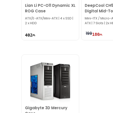
Lian Li PC-O11 Dynamic XL
DeepCool CH5
ROG Case
Digital Mid-T
Case
ATX/E-ATX/Mini-ATX | 4 x SSD |
Mini-ITX / Micro-A
2 x HDD
ATX | 7 Slots | 2x 
199
180
402
Gigabyte 3D Mercury