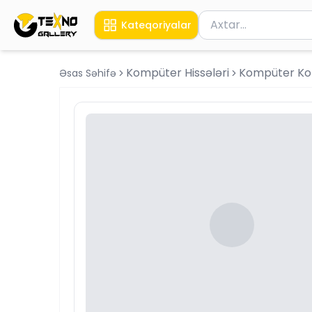
Məhsul axtar
Kateqoriyalar
Axtarış üçün ən azı 
Kompüter Hissələri
Kompüter Ko
Əsas Səhifə