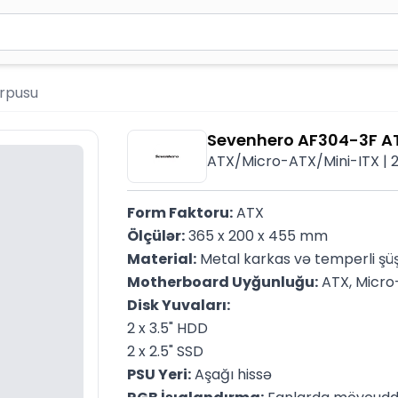
2 simvol yazın. Göndərmək üçün Enter düyməsini basın və y
rpusu
Sevenhero AF304-3F A
ATX/Micro-ATX/Mini-ITX | 2 x
Form Faktoru:
 ATX
Ölçülər:
 365 x 200 x 455 mm
Material:
 Metal karkas və temperli şü
Motherboard Uyğunluğu:
 ATX, Micro
Disk Yuvaları:
2 x 3.5" HDD
2 x 2.5" SSD
PSU Yeri:
 Aşağı hissə
RGB İşıqlandırma:
 Fanlarda mövcudd