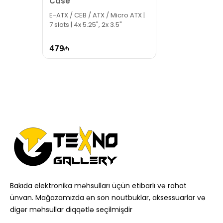
Case
E-ATX / CEB / ATX / Micro ATX |
7 slots | 4x 5.25", 2x 3.5"
479
Bakıda elektronika məhsulları üçün etibarlı və rahat
ünvan. Mağazamızda ən son noutbuklar, aksessuarlar və
digər məhsullar diqqətlə seçilmişdir