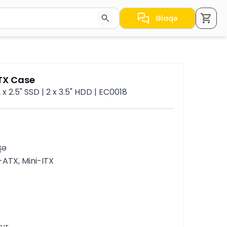
Əlaqə
a nəticələr arasında keçid etmək üçün ox düymələrindən i
TX Case
 2.5" SSD | 2 x 3.5" HDD | EC0018
şə
-ATX, Mini-ITX
ur