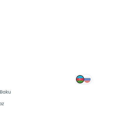
 Baku
az