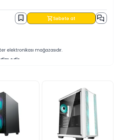
 320 mm
Səbətə at
er elektronikası mağazasıdır.
dim edir.
-servis xidmətləri təqdim etməkdədir.
ə əldə edə bilərsiniz.
bilərsiniz.
blandırmağa hər daim hazırıq.
dərə bilərsiniz.