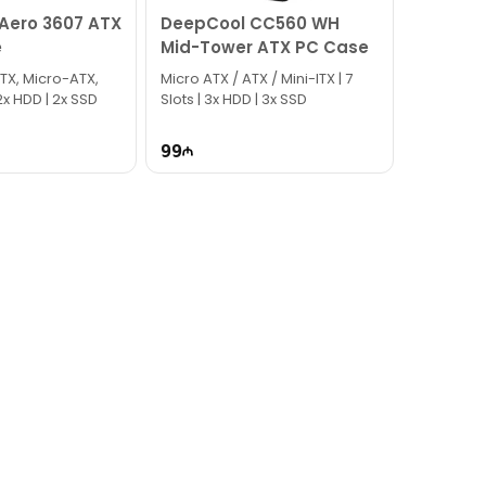
ero 3607 ATX
DeepCool CC560 WH
e
Mid-Tower ATX PC Case
ATX, Micro-ATX,
Micro ATX / ATX / Mini-ITX | 7
 2x HDD | 2x SSD
Slots | 3x HDD | 3x SSD
99