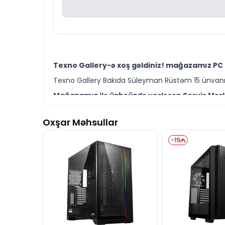
Texno Gallery-ə xoş gəldiniz! mağazamız PC 
Texno Gallery Bakıda Süleyman Rüstəm 15 ünvanın
Mağazamız ilə üzbəüzdə yerləşən Servis Mərkə
Texno Gallery Servisdə Bakının ən təcrübəli İT m
Oxşar Məhsullar
Sevenhero AF304-3F ATX Case modelini Bakıda
Ünvanımız 28 Mall TM-dən 150 metr məsafədə yer
-
19
İstər PC Case modelləri istərsə də digər brend 
Seçim etməkdə məsləhətə ehtiyacınız varsa təcrüb
Sevenhero AF304-3F ATX Case modeli ilə bağl
İş saatlarından kənar vaxtlarda əlaqə qurmaq üç
Bizə maraq göstərdiyiniz üçün təşəkkür ediri