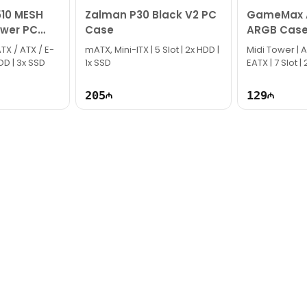
10 MESH
Zalman P30 Black V2 PC
GameMax A
ower PC
Case
ARGB Cas
TX / ATX / E-
mATX, Mini-ITX | 5 Slot | 2x HDD |
Midi Tower | 
HDD | 3x SSD
1x SSD
EATX | 7 Slot |
205
129