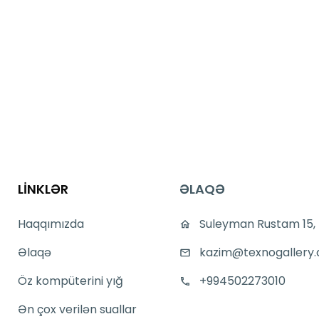
LİNKLƏR
ƏLAQƏ
Haqqımızda
Suleyman Rustam 15,
Əlaqə
kazim@texnogallery.
Öz kompüterini yığ
+994502273010
Ən çox verilən suallar