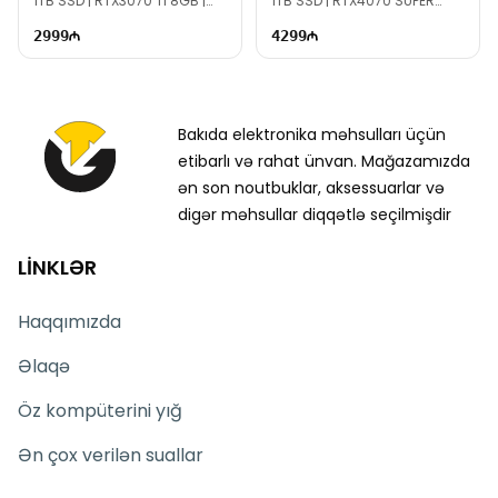
1TB SSD | RTX3070 Ti 8GB |
1TB SSD | RTX4070 SUPER
800W | TG2701
12GB | 1000W | TG1572
2999
4299
Bakıda elektronika məhsulları üçün
etibarlı və rahat ünvan. Mağazamızda
ən son noutbuklar, aksessuarlar və
digər məhsullar diqqətlə seçilmişdir
LİNKLƏR
Haqqımızda
Əlaqə
Öz kompüterini yığ
Ən çox verilən suallar