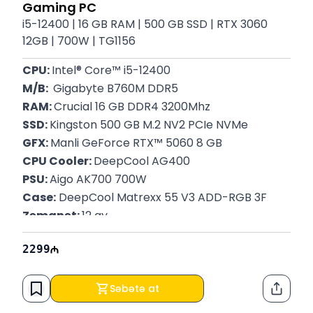
Gaming PC
i5-12400 | 16 GB RAM | 500 GB SSD | RTX 3060
12GB | 700W | TG1156
CPU: 
Intel® Core™ i5-12400
M/B: 
 Gigabyte B760M DDR5
RAM: 
Crucial 16 GB DDR4 3200Mhz
SSD: 
Kingston 500 GB M.2 NV2 PCIe NVMe
GFX: 
Manli GeForce RTX™ 5060 8 GB
CPU Cooler: 
DeepCool AG400
PSU: 
Aigo AK700 700W
Case:
 DeepCool Matrexx 55 V3 ADD-RGB 3F
Zəmanət: 
12 ay
2299
Səbətə at
Paylaş