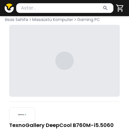
Məhsul axtar
Axtarış üçün ən azı 2 simvol yazın. Göndərmək üçü
Əsas Səhifə
Masaüstü Komputer
Gaming PC
TexnoGallery DeepCool B760M-i5.5060