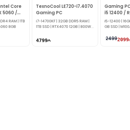
ntel Core
TexnoCool LE720-i7.4070
Gaming PC 
X 5060 /
Gaming PC
i5 12400 / 
16GB / 512
DDR4 RAM | 1TB
i7-14700KF | 32GB DDR5 RAM |
i5-12400 | 16
X5060 8GB
1TB SSD | RTX4070 12GB | 800W |
GB SSD | M100
TG1285
2499
2099
4799