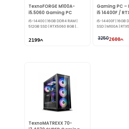
TexnoFORGE M100A-
Gaming PC – I
Bizə maraq göstərdiyiniz üçün təşəkkür edirik!
i5.5060 Gaming PC
i5 14400F / RT
16GB / 1TB
i5-14400 | 16GB DDR4 RAM |
i5-14400F | 16GB 
512GB SSD | RTX5060 8GB |
SSD | M100A | RT
700W
3250
2600
2199
TexnoMATREXX 70-