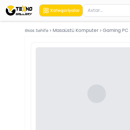
Məhsul axtar
Kateqoriyalar
Axtarış üçün ən azı 
Masaüstü Komputer
Gaming PC
Əsas Səhifə