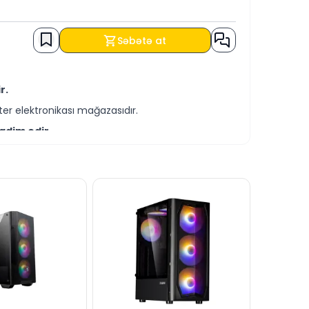
Səbətə at
r.
er elektronikası mağazasıdır.
qdim edir.
-servis xidmətləri təqdim etməkdədir.
əmçinin KREDİT şərtləri ilə əldə edə
za bilərsiniz.
anlı dəstək xəttində cavablandırmağa hər
dərə bilərsiniz.