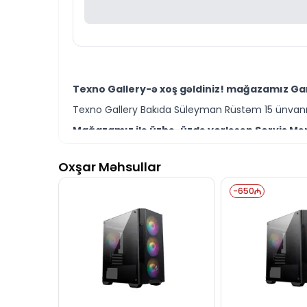
Texno Gallery-ə xoş gəldiniz! mağazamız Gam
Texno Gallery Bakıda Süleyman Rüstəm 15 ünvanın
Mağazamız ilə üzbə-üzdə yerləşən Servis Mərk
Texno Gallery Servisdə Bakının ən təcrübəli İT m
Oxşar Məhsullar
TexnoGallery MSI MAG-FORGE H610M-i5.5060 G
bilərsiniz.
-
650
Ünvanımız 28 Mall TM-dən 150 metr məsafədə yer
İstər Gaming PC modelləri istərsə də digər bre
Seçim etməkdə məsləhətə ehtiyacınız varsa təcrüb
TexnoGallery MSI MAG-FORGE H610M-i5.5060 Ga
daim hazırıq.
İş saatlarından kənar vaxtlarda əlaqə qurmaq üç