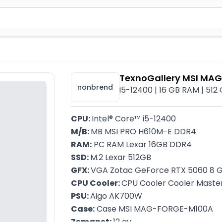
2 simvol yazın. Göndərmək üçün Enter düyməsini basın və y
TexnoGallery MSI MA
nonbrend
i5-12400 | 16 GB RAM | 51
CPU: 
Intel® Core™ i5-12400
M/B: 
MB MSI PRO H610M-E DDR4
RAM:
 PC RAM Lexar 16GB DDR4
SSD: 
M.2 Lexar 512GB
GFX: 
VGA Zotac GeForce RTX 5060 8 
CPU Cooler: 
CPU Cooler Cooler Maste
PSU: 
Aigo AK700W
Case:
 Case MSI MAG-FORGE-M100A
Zəmanət: 
12 ay