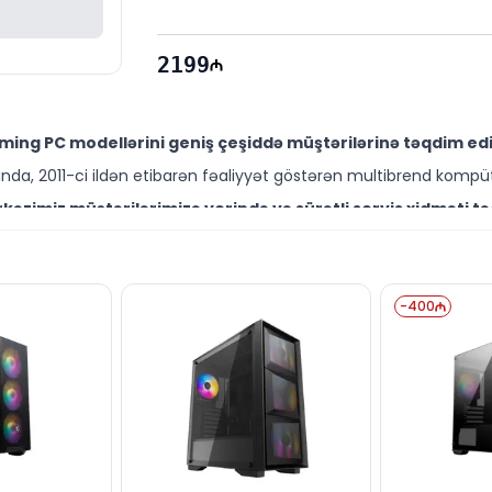
2199
ing PC modellərini geniş çeşiddə müştərilərinə təqdim edi
da, 2011-ci ildən etibarən fəaliyyət göstərən multibrend kompüt
əzimiz müştərilərimizə yerində və sürətli servis xidməti tə
ütəxəssisləri müştərilərimiz üçün geniş çeşiddə proqram və təmir
aming PC modelini Bakıda sərfəli qiymətə NƏĞD, KÖÇÜRMƏ h
-
400
ləşir.
nd məhsullarla bağlı suallarınızı saytımız vasitəsilə bizə ya
əli mütəxəssislərimiz hər gün 10:00-19:00 saatlarında aktivdir.
ming PC modeli ilə bağlı bütün suallarınızı saytımızın c
ün email ilə qeydiyyat edə və ya WhatsApp nömrəmizə mesaj gön