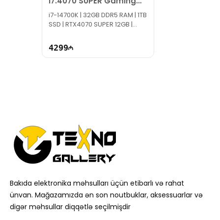
i7.4070 SUPER Gaming
PC
i7-14700K | 32GB DDR5 RAM | 1TB
SSD | RTX4070 SUPER 12GB |
1000W | TG1572
4299
Bakıda elektronika məhsulları üçün etibarlı və rahat
ünvan. Mağazamızda ən son noutbuklar, aksessuarlar və
digər məhsullar diqqətlə seçilmişdir