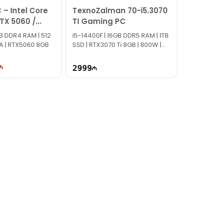
– Intel Core
TexnoZalman 70-i5.3070
RTX 5060 /
TI Gaming PC
GB
GB DDR4 RAM | 512
i5-14400F | 16GB DDR5 RAM | 1TB
A | RTX5060 8GB
SSD | RTX3070 Ti 8GB | 800W |
TG2701
2999