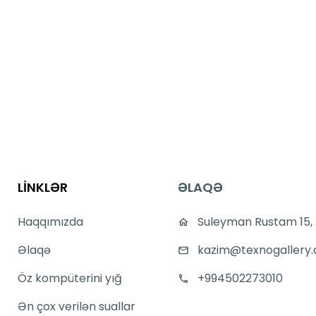
LİNKLƏR
ƏLAQƏ
Haqqımızda
Suleyman Rustam 15,
Əlaqə
kazim@texnogallery.
Öz kompüterini yığ
+994502273010
Ən çox verilən suallar