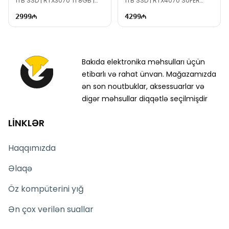
1TB SSD | RTX3070 Ti 8GB |
1TB SSD | RTX4070 SUPER
800W | TG2701
12GB | 1000W | TG1572
2999
4299
Bakıda elektronika məhsulları üçün
etibarlı və rahat ünvan. Mağazamızda
ən son noutbuklar, aksessuarlar və
digər məhsullar diqqətlə seçilmişdir
LİNKLƏR
Haqqımızda
Əlaqə
Öz kompüterini yığ
Ən çox verilən suallar