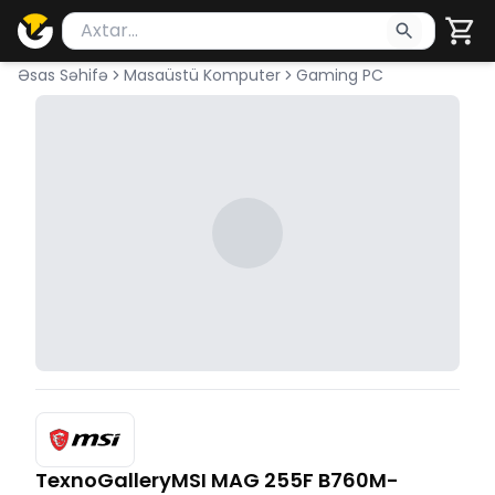
Məhsul axtar
Axtarış üçün ən azı 2 simvol yazın. Göndərmək üçü
Əsas Səhifə
Masaüstü Komputer
Gaming PC
TexnoGalleryMSI MAG 255F B760M-