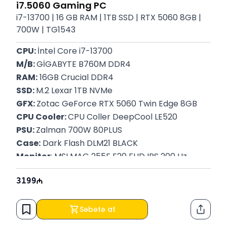
i7.5060 Gaming PC
i7-13700 | 16 GB RAM | 1TB SSD | RTX 5060 8GB |
700W | TG1543
CPU: 
İntel Core i7-13700
M/B: 
GİGABYTE B760M DDR4
RAM:
 16GB Crucial DDR4
SSD: 
M.2 Lexar 1TB NVMe
GFX: 
Zotac GeForce RTX 5060 Twin Edge 8GB
CPU Cooler: 
CPU Coller DeepCool LE520
PSU: 
Zalman 700W 80PLUS
Case:
 Dark Flash DLM21 BLACK
Monitor
: MSI MAG 255F E20 FHD IPS 200 Hz
Zəmanət: 
12 ay
3199
Səbətə at
Paylaş